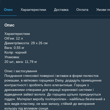
Опис
Характеристики
Доставка
Оплата
Умови п
Опис
Характеристики
Об'єм:
12 л
Діаметр/висота:
28 х 26 см
Вага:
0,55 кг
Колір:
чорний
Упаковка:
20 шт., вага: 11,79 кг
Опис і застосування
Поєднання глянсової поверхні і вставок в формі пелюсток
ромашки, в квіткових горщиках Daisy, додадуть приміщенню
контрастності і зроблять його елегантніше. Горщик з
дренажними отворами для аерації кореневої системи і
відведення зайвої вологи. До горщика щільно приєднується
піддон. Матеріал виробу поліпропілен - найбільш безпечний з
всіх видів пластику, не має запаху, стійкий до вигорання
кольору під впливом сонця.