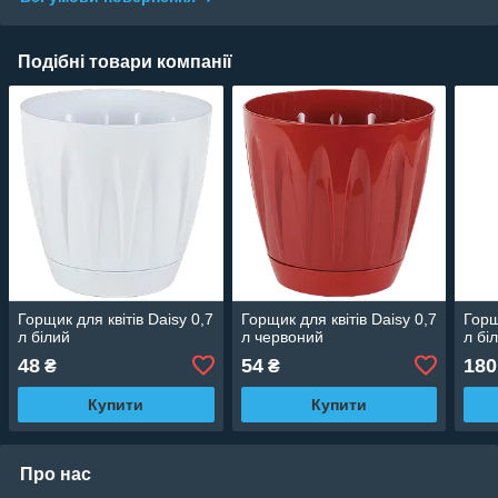
Подібні товари компанії
Горщик для квітів Daisy 0,7
Горщик для квітів Daisy 0,7
Горщ
л білий
л червоний
л бі
48
54
180
₴
₴
Купити
Купити
Про нас