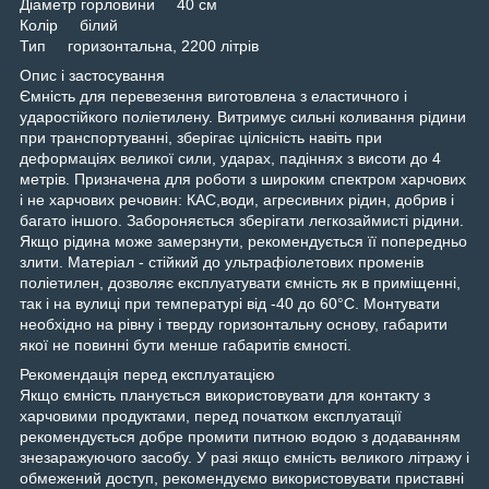
Діаметр горловини 40 см
Колір білий
Тип горизонтальна, 2200 літрів
Опис і застосування
Ємність для перевезення виготовлена з еластичного і
ударостійкого поліетилену. Витримує сильні коливання рідини
при транспортуванні, зберігає цілісність навіть при
деформаціях великої сили, ударах, падіннях з висоти до 4
метрів. Призначена для роботи з широким спектром харчових
і не харчових речовин: КАС,води, агресивних рідин, добрив і
багато іншого. Забороняється зберігати легкозаймисті рідини.
Якщо рідина може замерзнути, рекомендується її попередньо
злити. Матеріал - стійкий до ультрафіолетових променів
поліетилен, дозволяє експлуатувати ємність як в приміщенні,
так і на вулиці при температурі від -40 до 60°C. Монтувати
необхідно на рівну і тверду горизонтальну основу, габарити
якої не повинні бути менше габаритів ємності.
Рекомендація перед експлуатацією
Якщо ємність планується використовувати для контакту з
харчовими продуктами, перед початком експлуатації
рекомендується добре промити питною водою з додаванням
знезаражуючого засобу. У разі якщо ємність великого літражу і
обмежений доступ, рекомендуємо використовувати приставні