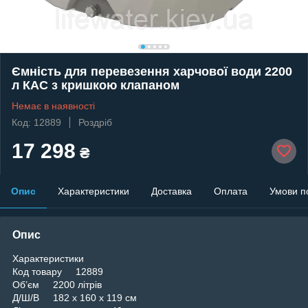
Ємність для перевезення харчової води 2200
л КАС з кришкою клапаном
Немає в наявності
Код: 12889
Роздріб
17 298
₴
Опис
Характеристики
Доставка
Оплата
Умови п
Опис
Характеристики
Код товару 12889
Об’єм 2200 літрів
Д/Ш/В 182 x 160 x 119 см