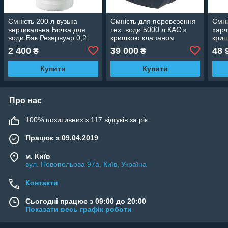
Ємність 200 л вузька
Ємність для перевезення
Ємні
вертикальна Бочка для
тех. води 5000 л КАС з
харч
води Бак Резервуар 0,2
кришкою клапаном
кри
куб
2 400
39 000
48 
₴
₴
Купити
Купити
Про нас
100% позитивних з 117 відгуків за рік
Працює з 09.04.2019
м. Київ
вул. Новопольова 97а, Київ, Україна
Контакти
Сьогодні працює з 09:00 до 20:00
Показати весь графік роботи