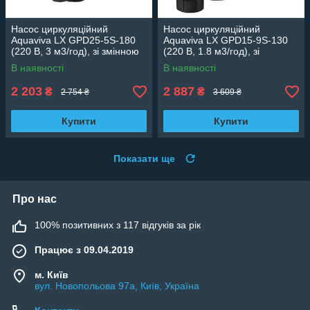
Насос циркуляційний
Насос циркуляційний
Aquaviva LX GPD25-5S-180
Aquaviva LX GPD15-9S-130
(220 В, 3 м3/год), зі змінною
(220 В, 1.8 м3/год), зі
швидкістю
змінною швидкістю
В наявності
В наявності
2 203
2 887
₴
₴
2 754 ₴
3 609 ₴
Купити
Купити
Показати ще
Про нас
100% позитивних з 117 відгуків за рік
Працює з 09.04.2019
м. Київ
вул. Новопольова 97а, Київ, Україна