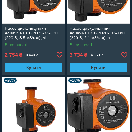
Насос циркуляційний
Насос циркуляційний
Aquaviva LX GPD25-7S-130
Aquaviva LX GPD20-11S-180
(220 В, 3.5 м3/год), зі
(220 В, 2.1 м3/год), зі
змінною швидкістю
змінною швидкістю
В наявності
В наявності
2 754
3 734
₴
₴
3 443 ₴
4 668 ₴
Купити
Купити
–20%
–20%