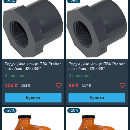
–30%
–25%
Редукційне кільце ПВХ Praher
Редукційне кільце ПВХ Praher
з різьбою, d25х3/8"
з різьбою, d20х3/8"
В наявності
В наявності
106
88
₴
₴
152 ₴
117 ₴
Купити
Купити
–20%
–20%