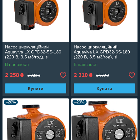
Насос циркуляційний
Насос циркуляційний
Aquaviva LX GPD32-5S-180
Aquaviva LX GPD32-6S-180
(220 В, 3.5 м3/год), зі
(220 В, 3.5 м3/год), зі
змінною швидкістю
змінною швидкістю
В наявності
В наявності
2 258
2 310
₴
₴
2 823 ₴
2 888 ₴
Купити
Купити
–20%
–20%