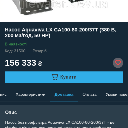
Насос Aquaviva LX CA100-80-200/37T (380 В,
200 м3/год, 50 HP)
В наявності
Код: 31500
Роздріб
156 333
₴
Купити
пис
Характеристики
Доставка
Оплата
Умови пове
Опис
Насос без префільтра Aquaviva LX CA100-80-200/37T - це
відмінне рішення для напірної подачі та циркуляції води.