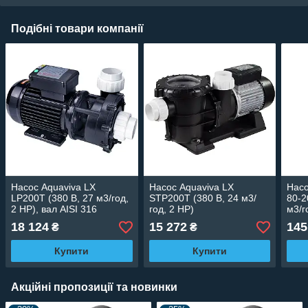
Подібні товари компанії
Насос Aquaviva LX
Насос Aquaviva LX
Насо
LP200T (380 В, 27 м3/год,
STP200T (380 В, 24 м3/
80-2
2 HP), вал AISI 316
год, 2 HP)
м3/г
18 124
15 272
145
₴
₴
Купити
Купити
Акційні пропозиції та новинки