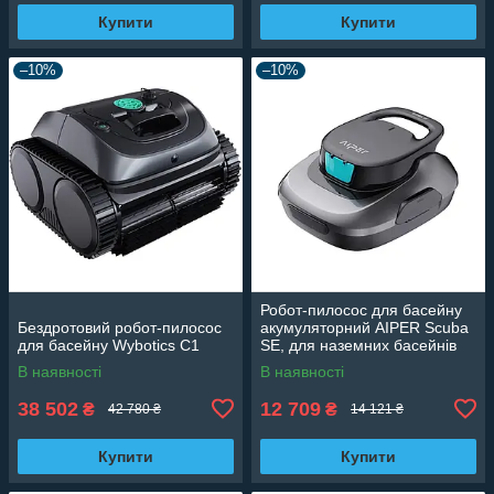
Купити
Купити
–10%
–10%
Робот-пилосос для басейну
Бездротовий робот-пилосос
акумуляторний AIPER Scuba
для басейну Wybotics C1
SE, для наземних басейнів
(дно) до 80м3
В наявності
В наявності
38 502
12 709
₴
₴
42 780 ₴
14 121 ₴
Купити
Купити