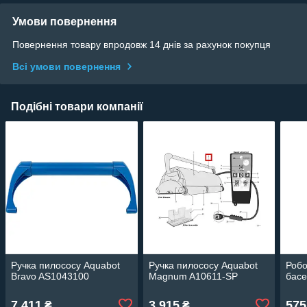
Умови повернення
Повернення товару впродовж 14 днів за рахунок покупця
Всі умови повернення
Подібні товари компанії
Ручка пилососу Aquabot
Ручка пилососу Aquabot
Робо
Bravo AS1043100
Magnum A10611-SP
басе
7 411
3 915
575
₴
₴