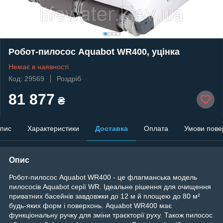
Робот-пилосос Aquabot WR400, уцінка
Немає в наявності
Код: 29569
Роздріб
81 877
₴
пис
Характеристики
Доставка
Оплата
Умови пове
Опис
Робот-пилосос Aquabot WR400 - це флагманська модель
пилососів Aquabot серії WR. Ідеальне рішення для очищення
приватних басейнів завдовжки до 12 м й площею до 80 м²
будь-яких форм і поверхонь. Aquabot WR400 має
функціональну ручку для зміни траєкторії руху. Також пилосос