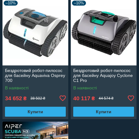
–10%
–10%
Бездротовий робот-пилосос
Бездротовий робот-пилосос
для басейну Aquaviva Osprey
для басейну Aquajoy Cyclone
700
C1 Pro
В наявності
В наявності
34 652
40 117
₴
₴
38 502 ₴
44 574 ₴
Купити
Купити