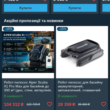
Купити
Купити
Акційні пропозиції та новинки
–15%
–15%
Робот-пилосос Aiper Scuba
Робот пилосос для басейну
X1 Pro Max для басейнів до
акумуляторний,
300 м³ (дно, стіни, ватерлінія,
автоматичний, плаваючий
поверхня)
aiper surfer s1, (Для поверхні
В наявності
В наявності
води)
104 312
28 359
₴
₴
122 720 ₴
33 363 ₴