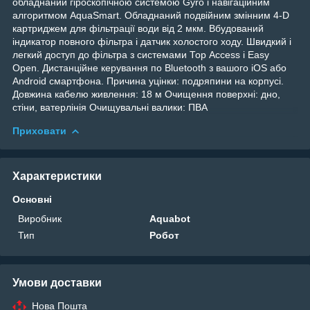
обладнаний гіроскопічною системою Gyro і навігаційним
алгоритмом AquaSmart. Обладнаний подвійним змінним 4-D
картриджем для фільтрації води від 2 мкм. Вбудований
індикатор повного фільтра і датчик холостого ходу. Швидкий і
легкий доступ до фільтра з системами Тор Access і Easy
Open. Дистанційне керування по Bluetooth з вашого iOS або
Android смартфона. Причина уцінки: подряпини на корпусі.
Довжина кабелю живлення: 18 м Очищення поверхні: дно,
стіни, ватерлінія Очищувальні валики: ПВА
Приховати
Характеристики
Основні
Виробник
Aquabot
Тип
Робот
Умови доставки
Нова Пошта