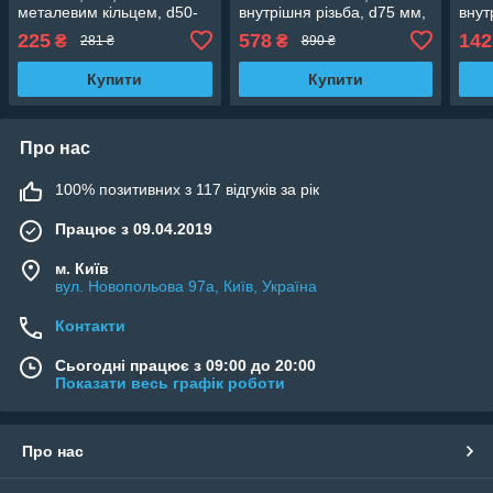
металевим кільцем, d50-
внутрішня різьба, d75 мм,
внут
3/4"
2 1/2"
1 1/
225
578
142
₴
₴
281 ₴
890 ₴
Купити
Купити
Про нас
100% позитивних з 117 відгуків за рік
Працює з 09.04.2019
м. Київ
вул. Новопольова 97а, Київ, Україна
Контакти
Сьогодні працює з 09:00 до 20:00
Показати весь графік роботи
Про нас