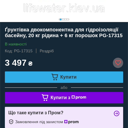
Ґрунтівка двокомпонентна для гідроізоляції
басейну, 20 кг рідина + 6 кг порошок PG-17315
В наявності
Код: PG-17315
Роздріб
3 497
₴
Купити
або
Купити з
Що таке купити з Пром?
Замовлення під захистом