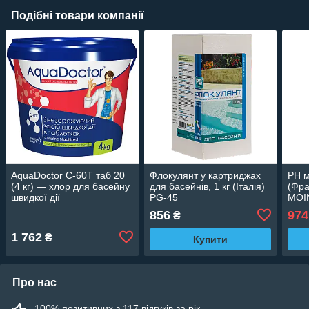
Подібні товари компанії
AquaDoctor C-60T таб 20
Флокулянт у картриджах
РН м
(4 кг) — хлор для басейну
для басейнів, 1 кг (Італія)
(Фра
швидкої дії
PG-45
MOI
856
974
₴
1 762
₴
Купити
Про нас
100% позитивних з 117 відгуків за рік