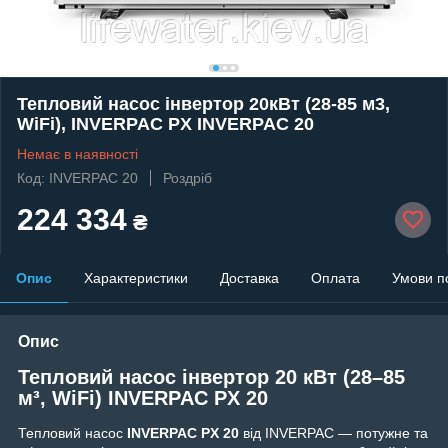
Тепловий насос інвертор 20кВт (28-85 м3,
WiFi), INVERPAC PX INVERPAC 20
Немає в наявності
Код: INVERPAC 20
Роздріб
224 334
₴
Опис
Характеристики
Доставка
Оплата
Умови п
Опис
Тепловий насос інвертор 20 кВт (28–85
м³, WiFi) INVERPAC PX 20
Тепловий насос
INVERPAC PX 20
від
INVERPAC
— потужне та