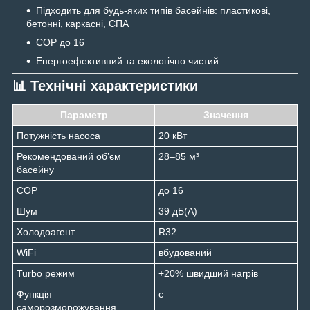
Підходить для будь-яких типів басейнів: пластикові,
бетонні, каркасні, СПА
COP до 16
Енергоефективний та екологічно чистий
📊 Технічні характеристики
Параметр
Значення
Потужність насоса
20 кВт
Рекомендований об’єм
28–85 м³
басейну
COP
до 16
Шум
39 дБ(А)
Холодоагент
R32
WiFi
вбудований
Turbo режим
+20% швидший нагрів
Функція
є
саморозморожування