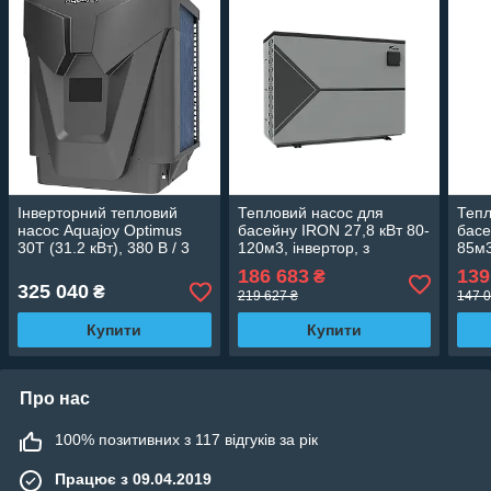
Інверторний тепловий
Тепловий насос для
Тепл
насос Aquajoy Optimus
басейну IRON 27,8 кВт 80-
басе
30T (31.2 кВт), 380 В / 3
120м3, інвертор, з
85м3
ф, для басейнів до 150 м³,
охолодженням, Wi-Fi,
охол
186 683
139
₴
інвертор, Wi-Fi, СОР до 15
380В
325 040
₴
219 627 ₴
147 0
Купити
Купити
Про нас
100% позитивних з 117 відгуків за рік
Працює з 09.04.2019