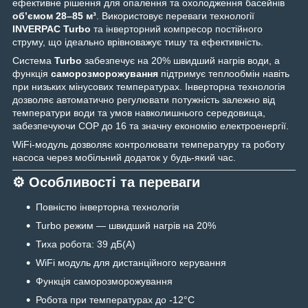
ефективне рішення для опалення та охолодження басейнів
об’ємом 28–85 м³
. Використовує переваги технології
INVERPAC Turbo
та інверторний компресор постійного
струму, що ідеально врівноважує тишу та ефективність.
Система
Turbo
забезпечує на 20% швидший нагрів води, а
функція
саморозморожування
підтримує теплообмін навіть
при низьких мінусових температурах. Інверторна технологія
дозволяє автоматично регулювати потужність залежно від
температури води та умов навколишнього середовища,
забезпечуючи COP до 16 та значну економію електроенергії.
WiFi-модуль дозволяє контролювати температуру та роботу
насоса через мобільний додаток у будь-який час.
⚙️ Особливості та переваги
Повністю інверторна технологія
Turbo режим — швидший нагрів на 20%
Тиха робота: 39 дБ(А)
WiFi модуль для дистанційного керування
Функція саморозморожування
Робота при температурах до -12°C