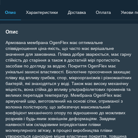
Опис
Характеристики
Доставка
Оплата
Умови п
Опис
Армована мембрана OgenFlex має оптимальне
співвідношення ціна-якість, що часто має вирішальне
значення для замовника. Плівка добре зварюється, має гарну
стійкість до старіння а також в достатній мірі протистоїть
засобам по догляду за водою. Покриття OgenFlex має
унікальні захисні властивості. Біологічне просочення захищає
плівку від впливу грибків, спор, мікроорганізмів і різноманітних
бактерій, які знаходяться у воді. Також має високу механічну
міцність, вона стійка до впливу ультрафіолетових променів та
великих перепадів температур. Мембрана OgenFlex має
армуючий шар, виготовлений на основі сітки, отриманої з
волокна полістиролу, що забезпечує максимальний
коефіцієнт механічного опору по відношенню до можливих
розривів і будь-яким зовнішнім деформаціям. Завдяки
наявності між складовими інгредієнтами плівки
молекулярного зв'язку, в процесі виробництва плівки
утворюється однорідне міцне еластичне покриття, товщина