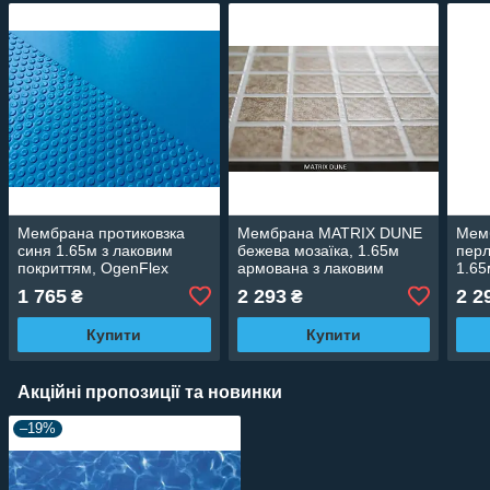
Мембрана протиковзка
Мембрана MATRIX DUNE
Мемб
синя 1.65м з лаковим
бежева мозаїка, 1.65м
перл
покриттям, OgenFlex
армована з лаковим
1.65
557078283003-25
покриттям 647820001
пикр
1 765
2 293
2 2
₴
₴
Купити
Купити
Акційні пропозиції та новинки
–19%