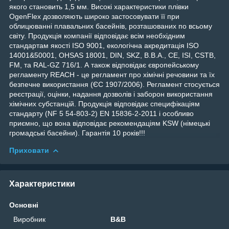
якого становить 1,5 мм. Високі характеристики плівки
OgenFlex дозволяють широко застосовувати її при
облицюванні плавальних басейнів, розташованих по всьому
світу. Продукція компанії відповідає всім необхідним
стандартам якості ISO 9001, екологічна акредитація ISO
14001&50001, OHSAS 18001, DIN, SKZ, B.B.A., CE, ISI, CSTB,
FM, та RAL-GZ 716/1. А також відповідає європейському
регламенту REACH - це регламент про хімічні речовини та їх
безпечне використання (ЄС 1907/2006). Регламент стосується
реєстрації, оцінки, надання дозволів і заборон використання
хімічних субстанцій. Продукція відповідає специфікаціям
стандарту (NF 5 54-803-2) EN 15836-2-2011 і особливо
приємно, що вона відповідає рекомендаціям KSW (німецькі
громадські басейни). Гарантія 10 років!!!
Приховати
Характеристики
Основні
Виробник
B&B