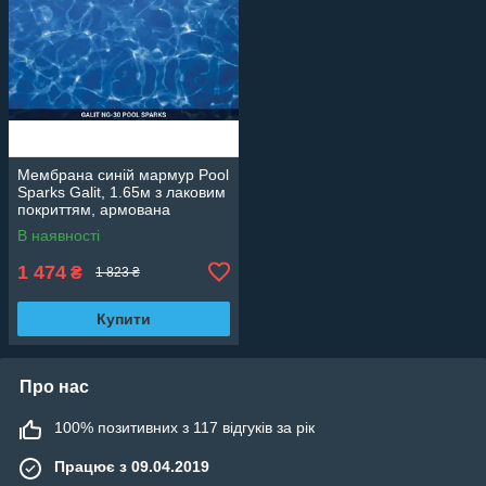
Мембрана синій мармур Pool
Sparks Galit, 1.65м з лаковим
покриттям, армована
OgenFlex 327073444001
В наявності
1 474
₴
1 823 ₴
Купити
Про нас
100% позитивних з 117 відгуків за рік
Працює з 09.04.2019