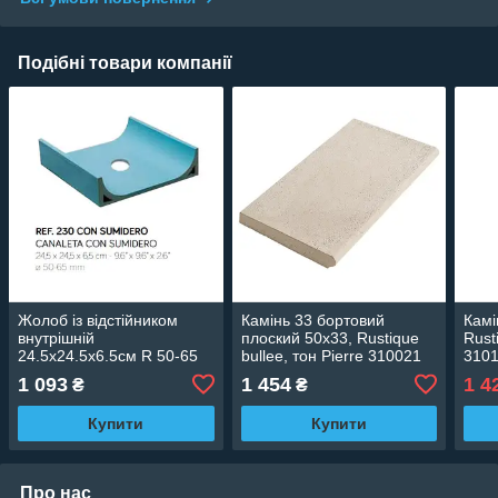
Подібні товари компанії
Жолоб із відстійником
Камінь 33 бортовий
Камі
внутрішній
плоский 50х33, Rustique
Rust
24.5х24.5х6.5см R 50-65
bullee, тон Pierre 310021
310
мм (блакитний)
1 093
1 454
1 4
₴
₴
Купити
Купити
Про нас