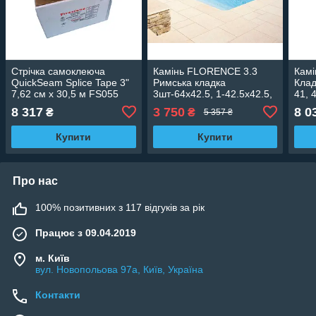
Стрічка самоклеюча
Камінь FLORENCE 3.3
Камі
QuickSeam Splice Tape 3"
Римська кладка
Клад
7,62 см х 30,5 м FS055
3шт-64х42.5, 1-42.5х42.5,
41, 
1-42.5х20.5, 1-
тон 
8 317
3 750
8 0
₴
₴
5 357 ₴
20.5х20.5см, тон Pierre
FLORENCE
Купити
Купити
Про нас
100% позитивних з 117 відгуків за рік
Працює з 09.04.2019
м. Київ
вул. Новопольова 97а, Київ, Україна
Контакти