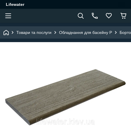
Lifewater
Товари та послуги
Обладнання для басейну P
Борто