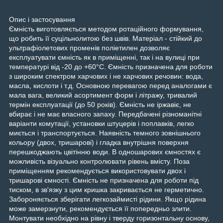
Опис і застосування
Ємність виготовляється методом ротаційного формування,
що робить її суцільнолитою без швів. Матеріал - стійкий до
ультрафіолетових променів поліетилен дозволяє
експлуатувати ємність як в приміщенні, так і на вулиці при
температурі від -20 до +60°C. Ємність призначена для роботи
з широким спектром харчових і не харчових речовин: вода,
масла, кислоти і т.д. Основною перевагою перед аналогами є
мала вага, великий асортимент форм і літражу, тривалий
термін експлуатації (до 50 років). Ємність не іржавіє, не
вбирає і не має власного запаху. Передбачені різноманітні
варіанти комутації, установки штуцерів і поплавків, легко
миється і транспортується. Наявність темного зовнішнього
кольору (двох, тришарові) і гладка внутрішня поверхня
перешкоджають цвітінню води. В одношарових ємностях є
можливість візуально контролювати рівень вмісту. Поза
приміщенням рекомендується використовувати двох і
тришарові ємності. Ємність не призначена для роботи під
тиском, в зв'язку з цим кришка закривається не герметично.
Забороняється зберігати легкозаймисті рідини. Якщо рідина
може замерзнути, рекомендується її попередньо злити.
Монтувати необхідно на рівну і тверду горизонтальну основу,