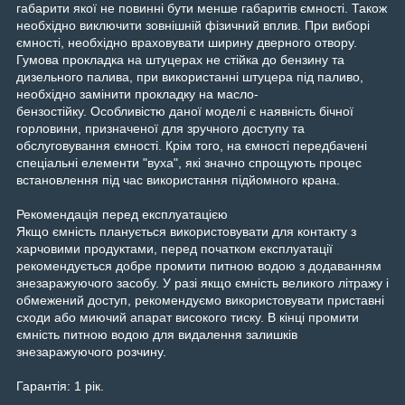
габарити якої не повинні бути менше габаритів ємності. Також
необхідно виключити зовнішній фізичний вплив. При виборі
ємності, необхідно враховувати ширину дверного отвору.
Гумова прокладка на штуцерах не стійка до бензину та
дизельного палива, при використанні штуцера під паливо,
необхідно замінити прокладку на масло-
бензостійку. Особливістю даної моделі є наявність бічної
горловини, призначеної для зручного доступу та
обслуговування ємності. Крім того, на ємності передбачені
спеціальні елементи "вуха", які значно спрощують процес
встановлення під час використання підйомного крана.
Рекомендація перед експлуатацією
Якщо ємність планується використовувати для контакту з
харчовими продуктами, перед початком експлуатації
рекомендується добре промити питною водою з додаванням
знезаражуючого засобу. У разі якщо ємність великого літражу і
обмежений доступ, рекомендуємо використовувати приставні
сходи або миючий апарат високого тиску. В кінці промити
ємність питною водою для видалення залишків
знезаражуючого розчину.
Гарантія: 1 рік.