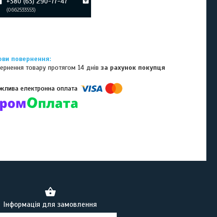
+380 (63) 290-77-47
0662533553
ернення товару протягом 14 днів
за рахунок покупця
омпанії підключені електронні платежі. Тепер ви можете купити
ь-який товар не покидаючи сайту.
Інформація для замовлення