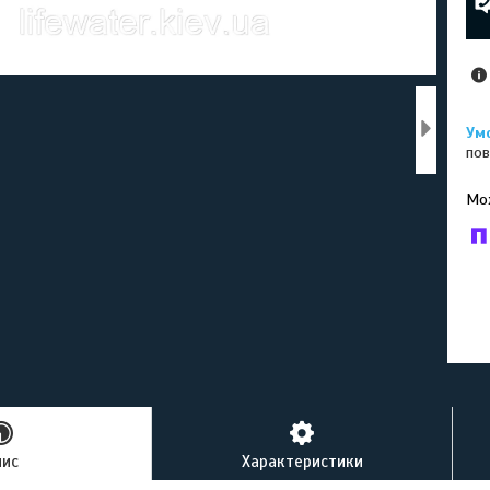
пов
У к
буд
пис
Характеристики