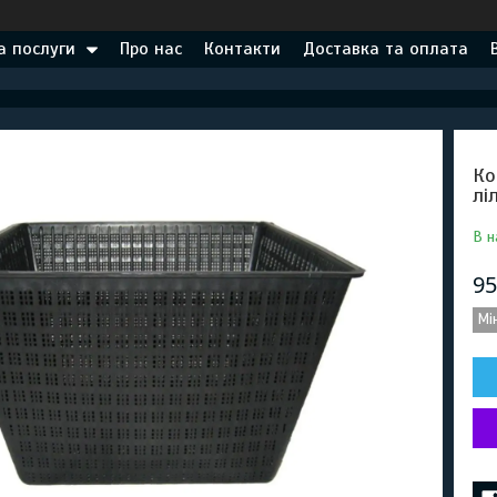
а послуги
Про нас
Контакти
Доставка та оплата
Ко
лі
В н
95
Мі