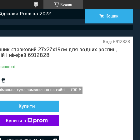
Кошик
Відзнака Prom.ua 2022
Кошик
Код:
6912828
шик ставковий 27х27х19см для водних рослин,
лій і німфей 6912828
аявності
 ₴
німальна сума замовлення на сайті — 700 ₴
Купити
Купити з