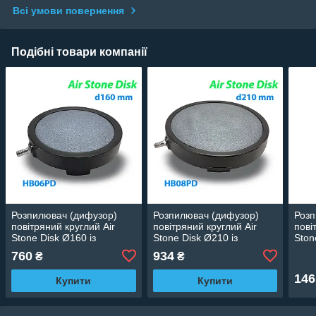
Всі умови повернення
Подібні товари компанії
Розпилювач (дифузор)
Розпилювач (дифузор)
Розп
повітряний круглий Air
повітряний круглий Air
пові
Stone Disk Ø160 із
Stone Disk Ø210 із
Ston
пластиковою підставкою
пластиковою підставкою
мм 
760
934
₴
₴
HB06PD
HB08PD
146
Купити
Купити