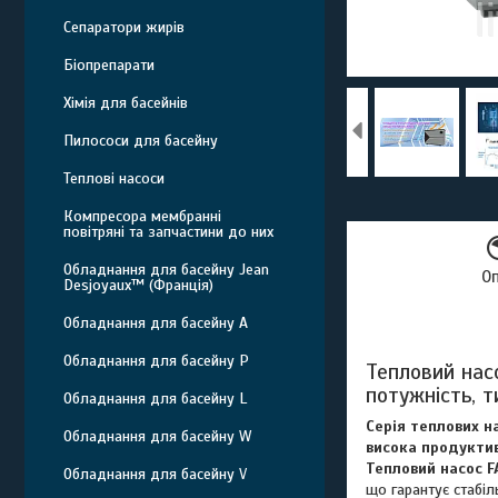
Сепаратори жирів
Біопрепарати
Хімія для басейнів
Пилососи для басейну
Теплові насоси
Компресора мембранні
повітряні та запчастини до них
Обладнання для басейну Jean
О
Desjoyaux™ (Франція)
Обладнання для басейну A
Обладнання для басейну P
Тепловий на
потужність, 
Обладнання для басейну L
Серія теплових на
Обладнання для басейну W
висока продукти
Тепловий насос F
Обладнання для басейну V
що гарантує стабіл