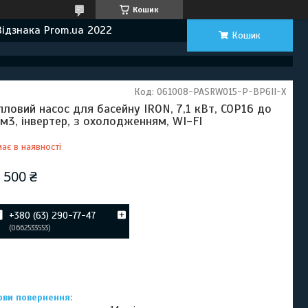
Кошик
Відзнака Prom.ua 2022
Кошик
Код:
061008-PASRW015-P-BP6II-X
пловий насос для басейну IRON, 7,1 кВт, СОР16 до
м3, інвертер, з охолодженням, WI-FI
ає в наявності
 500 ₴
+380 (63) 290-77-47
0662533553