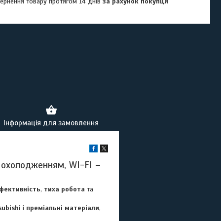
ернення товару протягом 14 днів
за рахунок покупця
Інформація для замовлення
з охолодженням, WI-FI –
фективність
,
тиха робота
та
ubishi
і
преміальні матеріали
,