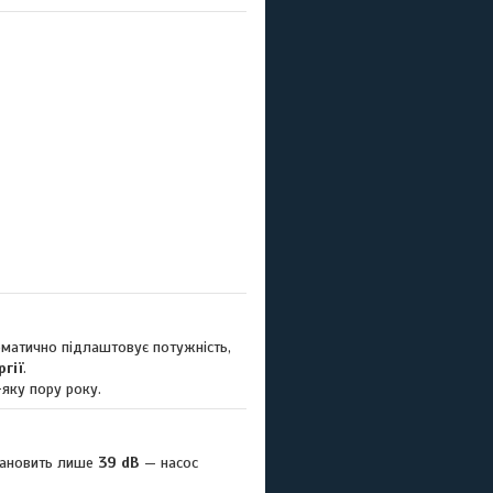
матично підлаштовує потужність,
гії
.
-яку пору року.
становить лише
39 dB
— насос