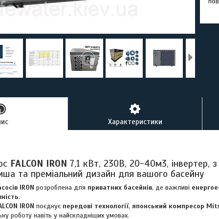
пов
пис
Характеристики
сос
FALCON IRON
7,1 кВт, 230В, 20-40м3, інвертер, 
тиша та преміальний дизайн для вашого басейну
сосів IRON
розроблена для
приватних басейнів
, де важливі
енергое
вність
.
ALCON IRON
поєднує
передові технології
,
японський компресор Mits
ьну роботу навіть у найскладніших умовах.