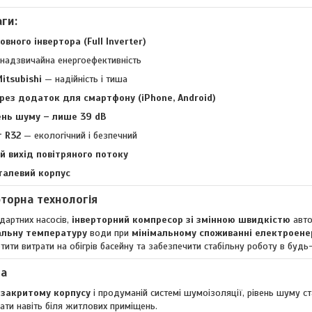
ги:
овного інвертора (Full Inverter)
надзвичайна енергоефективність
itsubishi
— надійність і тиша
рез додаток для смартфону (iPhone, Android)
ень шуму – лише 39 dB
 R32
— екологічний і безпечний
й вихід повітряного потоку
талевий корпус
рторна технологія
ндартних насосів,
інверторний компресор зі змінною швидкістю
авто
льну температуру
води при
мінімальному споживанні електроенер
ити витрати на обігрів басейну та забезпечити стабільну роботу в будь
та
 закритому корпусу
і продуманій системі шумоізоляції, рівень шуму 
ти навіть біля житлових приміщень.