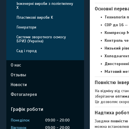
Інженерні вироби з поліетилену
Х
Основні перева
Технологія п
Пластикові вироби K
COP до 16
— 
Генератори
Компресор M
Системи зворотного осмосу
Контроль че
БРИЗ (Україна)
Низький рів
Сад і город
Холодоагент
Двосторонні
О нас
Матовий ме
Отзывы
Повністю інве
Новости
На відміну від ста
Фотогалерея
зберігаючи
оптима
Це дозволяє скорот
Графік роботи
Надтиха робо
Понеділок
09:00
20:00
Завдяки
повністю
можна встановлюва
Вівторок
09:00
20:00