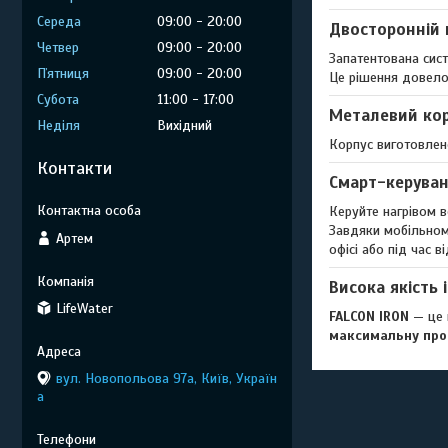
Середа
09:00
20:00
Двосторонній 
Четвер
09:00
20:00
Запатентована сис
Пʼятниця
09:00
20:00
Це рішення довело 
Субота
11:00
17:00
Металевий кор
Неділя
Вихідний
Корпус виготовле
Контакти
Смарт-керуван
Керуйте нагрівом 
Завдяки мобільно
Артем
офісі або під час в
Висока якість 
LifeWater
FALCON IRON
— це 
максимальну про
вул. Новопольова 97а, Київ, Україн
а