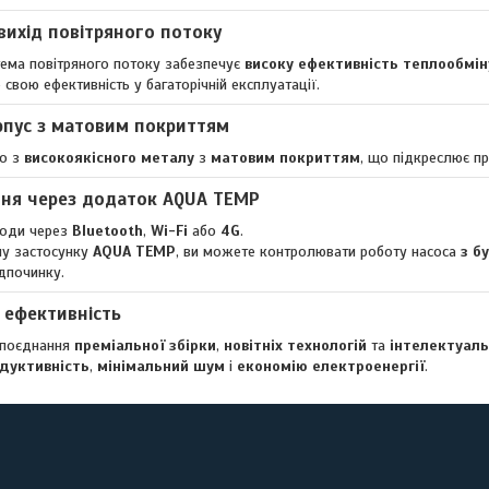
вихід повітряного потоку
тема повітряного потоку забезпечує
високу ефективність теплообмін
свою ефективність у багаторічній експлуатації.
пус з матовим покриттям
но з
високоякісного металу
з
матовим покриттям
, що підкреслює пр
ня через додаток AQUA TEMP
води через
Bluetooth
,
Wi-Fi
або
4G
.
му застосунку
AQUA TEMP
, ви можете контролювати роботу насоса
з б
ідпочинку.
і ефективність
поєднання
преміальної збірки
,
новітніх технологій
та
інтелектуаль
дуктивність
,
мінімальний шум
і
економію електроенергії
.