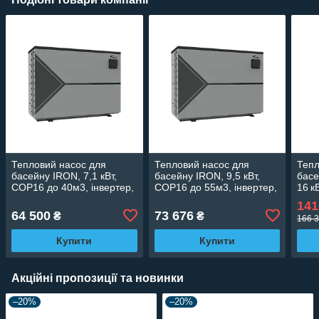
Тепловий насос для
Тепловий насос для
Тепл
басейну IRON, 7,1 кВт,
басейну IRON, 9,5 кВт,
басе
СОР16 до 40м3, інвертер,
СОР16 до 55м3, інвертер,
16 к
з охолодженням, WI-FI
з охолодженням, WI-FI
інве
141
WI‑F
64 500
73 676
₴
₴
166 3
Купити
Купити
Акційні пропозиції та новинки
–20%
–20%