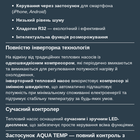
Керування через застосунок
для смартфона
(
iPhone, Android
)
Низький рівень шуму
Хладоген R32
— екологічний і ефективний
Інтелектуальна функція розморожування
Повністю інверторна технологія
На відміну від традиційних теплових насосів із
одношвидкісним компресором
, які періодично вмикаються
та вимикаються для регулювання потужності нагріву й
охолодження,
інверторний тепловий насос
використовує
компресор зі
змінною швидкістю
, що автоматично підлаштовує
потужність при мінімальному споживанні електроенергії та
підтримує стабільну температуру за будь-яких умов.
Сучасний контролер
Тепловий насос оснащений
сучасним і зручним LED-
дисплеєм
, що забезпечує просте керування всіма функціями.
Застосунок
AQUA TEMP
— повний контроль з