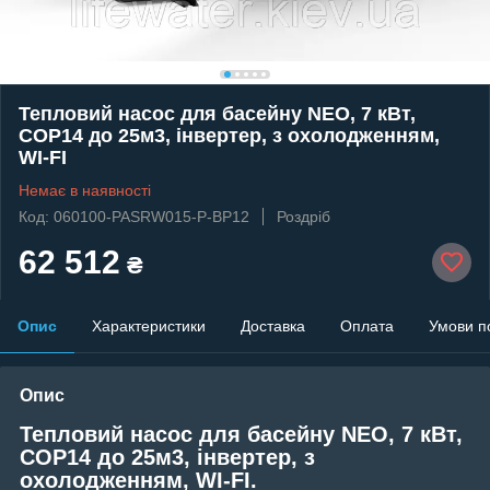
Тепловий насос для басейну NEO, 7 кВт,
СОР14 до 25м3, інвертер, з охолодженням,
WI-FI
Немає в наявності
Код: 060100-PASRW015-P-BP12
Роздріб
62 512
₴
Опис
Характеристики
Доставка
Оплата
Умови п
Опис
Тепловий насос для басейну NEO, 7 кВт,
СОР14 до 25м3, інвертер, з
охолодженням, WI-FI.