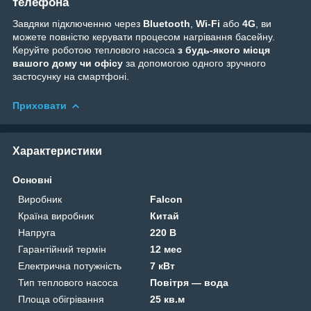
телефона
Завдяки підключенню через
Bluetooth
,
Wi-Fi
або
4G
, ви
можете повністю керувати процесом нагрівання басейну.
Керуйте роботою теплового насоса
з будь-якого місця
вашого дому чи офісу
за допомогою одного зручного
застосунку на смартфоні.
Приховати
Характеристики
Основні
Виробник
Falcon
Країна виробник
Китай
Напруга
220 В
Гарантійний термін
12 мес
Електрична потужність
7 кВт
Тип теплового насоса
Повітря — вода
Площа обігрівання
25 кв.м