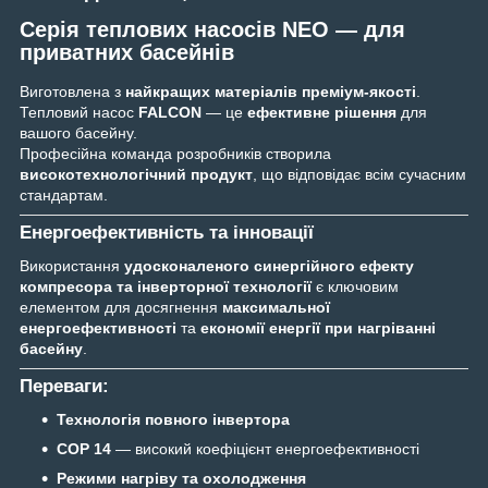
Серія теплових насосів
NEO
— для
приватних басейнів
Виготовлена з
найкращих матеріалів преміум-якості
.
Тепловий насос
FALCON
— це
ефективне рішення
для
вашого басейну.
Професійна команда розробників створила
високотехнологічний продукт
, що відповідає всім сучасним
стандартам.
Енергоефективність та інновації
Використання
удосконаленого синергійного ефекту
компресора та інверторної технології
є ключовим
елементом для досягнення
максимальної
енергоефективності
та
економії енергії при нагріванні
басейну
.
Переваги:
Технологія повного інвертора
COP 14
— високий коефіцієнт енергоефективності
Режими нагріву та охолодження