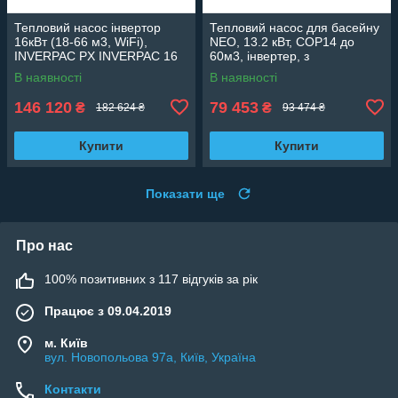
Тепловий насос інвертор
Тепловий насос для басейну
16кВт (18-66 м3, WiFi),
NEO, 13.2 кВт, СОР14 до
INVERPAC PX INVERPAC 16
60м3, інвертер, з
охолодженням, WI-FI
В наявності
В наявності
146 120
79 453
₴
₴
182 624 ₴
93 474 ₴
Купити
Купити
Показати ще
Про нас
100% позитивних з 117 відгуків за рік
Працює з 09.04.2019
м. Київ
вул. Новопольова 97а, Київ, Україна
Контакти