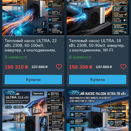
Тепловий насос ULTRA, 22
Тепловий насос ULTRA, 18
кВт, 230В, 60-100м3,
кВт, 230В, 50-90м3, інвертер,
інвертер, з охолодженням,
з охолодженням, WI-FI
WI-FI
В наявності
В наявності
190 310
158 308
₴
₴
237 888 ₴
197 886 ₴
Купити
Купити
–20%
–20%