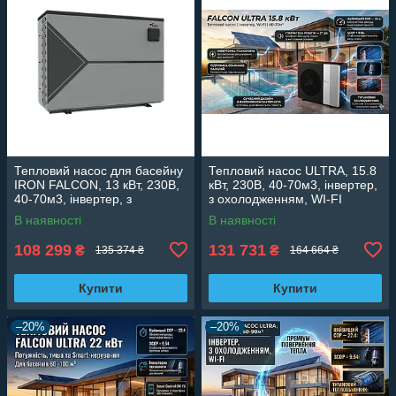
Тепловий насос для басейну
Тепловий насос ULTRA, 15.8
IRON FALCON, 13 кВт, 230В,
кВт, 230В, 40-70м3, інвертер,
40-70м3, інвертер, з
з охолодженням, WI-FI
охолодженням, WI-FI
В наявності
В наявності
108 299
131 731
₴
₴
135 374 ₴
164 664 ₴
Купити
Купити
–20%
–20%