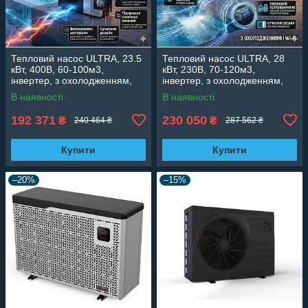
Тепловий насос ULTRA, 23.5
Тепловий насос ULTRA, 28
кВт, 400В, 60-100м3,
кВт, 230В, 70-120м3,
інвертер, з охолодженням,
інвертер, з охолодженням,
WI-FI
WI-FI
В наявності
В наявності
192 371
230 050
₴
₴
240 464 ₴
287 562 ₴
Купити
Купити
–20%
–15%