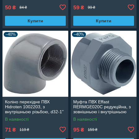
50
59
₴
₴
84 ₴
99 ₴
Купити
Купити
–40%
–40%
Коліно перехідне ПВХ
Муфта ПВХ Effast
Hidroten 1002203, з
RERMGE020C редукційна, з
внутрішньою різьбою, d32-1"
зовнішньою і внутрішньою
різьбою d1/2"x3/4"
В наявності
В наявності
71
95
₴
₴
119 ₴
159 ₴