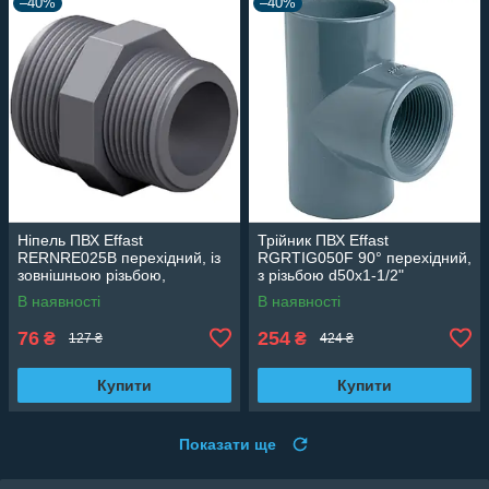
–40%
–40%
Ніпель ПВХ Effast
Трійник ПВХ Effast
RERNRE025B перехідний, із
RGRTIG050F 90° перехідний,
зовнішньою різьбою,
з різьбою d50x1-1/2"
d3/4"х1/2"
В наявності
В наявності
76
254
₴
₴
127 ₴
424 ₴
Купити
Купити
Показати ще