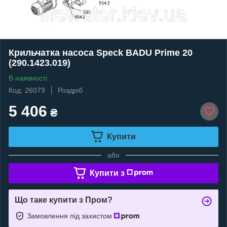
Крильчатка насоса Speck BADU Prime 20
(290.1423.019)
В наявності
Код: 26079
Роздріб
5 406
₴
Купити
або
Купити з
Що таке купити з Пром?
Замовлення під захистом