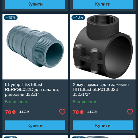
Купити
Купити
–40%
–40%
Штуцер ПВХ Effast
Хомут-врізка сідло зажимне
RERPGE032D для шланга,
ПП Effast SEP010032B,
різьбовий d32х1"
d32x1/2"
В наявності
В наявності
70
70
₴
₴
117 ₴
117 ₴
Купити
Купити