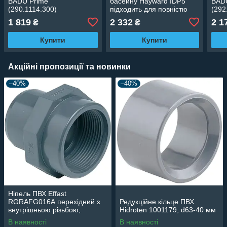
BADU Prime
басейну Hayward IDP5
BADU
(290.1114.300)
підходить для повністю
(292
занурених басейнів з
1 819
2 332
2 1
₴
₴
вузьким бортиком. Сходи
складаються з дв
Купити
Купити
Акційні пропозиції та новинки
–40%
–40%
Ніпель ПВХ Effast
RGRAFG016А перехідний з
Редукційне кільце ПВХ
внутрішньою різьбою,
Hidroten 1001179, d63-40 мм
d16x3/8"
В наявності
В наявності