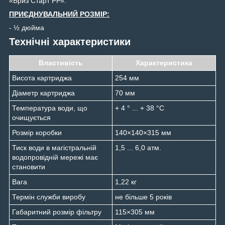
«Бриз Старт РР».
ПРИЄДНУВАЛЬНИЙ РОЗМІР:
- ½ дюйма
Технічні характеристики
Властивість
Характеристика
Висота картриджа
254 мм
Діаметр картриджа
70 мм
Температура води, що
+ 4 ° ... + 38 °С
очищується
Розмір коробки
140×140×315 мм
Тиск води в магістральній
1,5 ... 6,0 атм.
водопровідній мережі має
становити
Вага
1,22 кг
Термін служби виробу
не більше 5 років
Габаритний розмір фільтру
115×305 мм