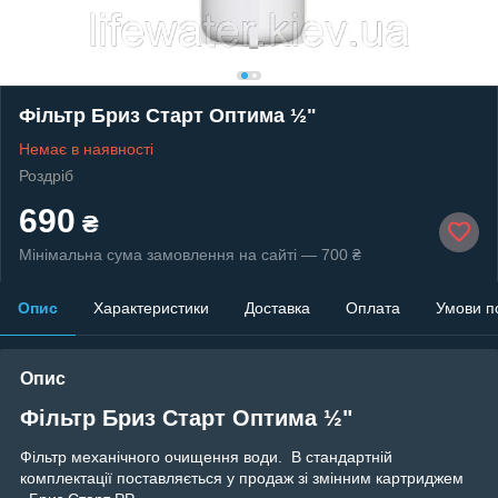
Фільтр Бриз Старт Оптима ½"
Немає в наявності
Роздріб
690
₴
Мінімальна сума замовлення на сайті — 700 ₴
Опис
Характеристики
Доставка
Оплата
Умови п
Опис
Фільтр Бриз Старт Оптима ½"
Фільтр механічного очищення води. В стандартній
комплектації поставляється у продаж зі змінним картриджем