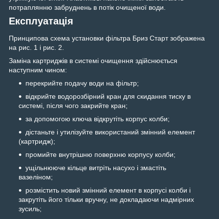
потраплянню забруднень в потік очищеної води.
Експлуатація
Принципова схема установки фільтра Бриз Старт зображена
на рис. 1 і рис. 2.
Заміна картриджів в системі очищення здійснюється
наступним чином:
перекрийте подачу води на фільтр;
відкрийте водорозбірний кран для скидання тиску в
системі, після чого закрийте кран;
за допомогою ключа відкрутіть корпус колби;
дістаньте і утилізуйте використаний змінний елемент
(картридж);
промийте внутрішню поверхню корпусу колби;
ущільнююче кільце витріть насухо і змастіть
вазеліном;
розмістить новий змінний елемент в корпусі колби і
закрутіть його тільки вручну, не докладаючи надмірних
зусиль;