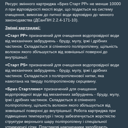
Ресурс змінного картриджа «Бриз Старт РР» не менше 10000
л при відповідності якості води, що подається на систему
очищення, вимогам до питної води відповідно до чинного
законодавства (ДСанПіН 2.2.4-171-10).
Змінні картриджі:
«Старт РР»
призначений для очищення водопровідної води
від механічних забруднень - бруду, мулу, іржі і дрібних
частинок. Складається зі спіненого поліпропілену, щільність
волокон якого збільшується від зовнішньої поверхні до
внутрішньої.
«Старт PS»
призначений для очищення водопровідної води
від механічних забруднень - бруду, мулу, іржі і дрібних
частинок. Складається з поліпропіленової нитки, яка
намотана на тверду поліпропіленову серцевину.
«Бриз Стартлюкс»
призначений для очищення
водопровідної води від механічних забруднень - бруду, мулу,
іржі і дрібних частинок. Складається зі спіненого
поліпропілену, щільність волокон якого збільшується від
зовнішньої поверхні до внутрішньої. Робота картриджа при
підвищених температурі і тиску забезпечується жорсткістю
структури верхнього шару поліпропілену і спеціальної
утримуючої сітки. Пластикові наконечники запобігають