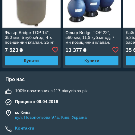
Фільтр Bridge TOP 14",
Фільтр Bridge TOP 22",
Лайн
350 мм, 5 куб.м/год, 4-х
560 мм, 11,9 куб.м/год, 7-
5,25
позиційний клапан, 25 кг
ми позиційний клапан,
басе
100 кг
0,8
7 523
13 377
35 
₴
₴
Купити
Купити
Про нас
100% позитивних з 117 відгуків за рік
Працює з 09.04.2019
м. Київ
вул. Новопольова 97а, Київ, Україна
Контакти