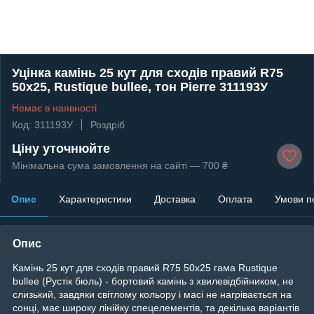
Уцінка камінь 25 кут для сходів правий R75
50x25, Rustique bullee, тон Pierre 311193У
Немає в наявності
Код: 311193У
Роздріб
Ціну уточнюйте
Мінімальна сума замовлення на сайті — 700 ₴
Опис
Характеристики
Доставка
Оплата
Умови п
Опис
Камінь 25 кут для сходів правий R75 50x25 гама Rustique
bullee (Рустік бюль) - бортовий камінь з хвилевідбійником, не
слизький, завдяки світлому кольору і масі не нагрівається на
сонці, має широку лінійку спецелементів, та декілька варіантів