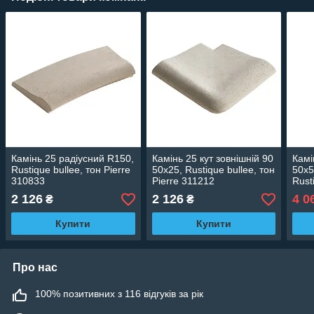
Камінь 25 радіусний R150,
Камінь 25 кут зовнішній 90
Камі
Rustique bullee, тон Pierre
50х25, Rustique bullee, тон
50х5
310833
Pierre 311212
Rust
м2 
2 126
2 126
4 0
₴
₴
Купити
Купити
Про нас
100% позитивних з 116 відгуків за рік