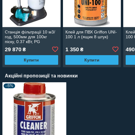
Станція фільтрації 10 м3/
Клей для ПВХ Griffon UNI-
Клей
год, 500мм для 100кг
100 1 л (ящик 8 штук)
100 
піску, 0.37 кВт, PG
"IKARUS" PG-021322FU
29 870
1 350
490
₴
₴
Купити
Купити
Акційні пропозиції та новинки
–5%