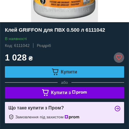
Клей GRIFFON для ПВХ 0.500 л 6111042
В наявності
Код: 6111042
Роздріб
1 028
₴
Купити
або
Купити з
Що таке купити з Пром?
Замовлення під захистом