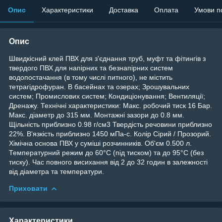
Опис
Характеристики
Доставка
Оплата
Умови п
Опис
Швидкісний клей ПВХ для з'єднання труб, муфт та фітингів з
твердого ПВХ для напірних та безнапірних систем
водопостачання (в тому числі питного), не містить
тетрагідрофуран. В басейнах та озерах; Зрошувальних
систем; Промислових систем; Кондиціонування; Вентиляції;
Дренажу. Технічні характеристики: Maкс. робочий тиск 16 Бар.
Maкс. діаметр до 315 мм. Монтажні зазори до 0.8 мм.
Щільність приблизно 0.98 г/см3 Твердість речовини приблизно
22%. В'язкість приблизно 1450 мПа-с. Колір Сірий / Прозорий.
Хімічна основа ПВХ у суміші розчинників. Об'єм 0.500 л.
Температурний режим до 60°С (під тиском) та до 95°С (без
тиску). Час повного висихання від 2 до 32 годин в залежності
від діаметра та температури.
Приховати
Характеристики