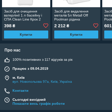
Засіб для очищення
Засіб для видалення
Засі
ватерлінії 1 л басейну і
металів 5л Metall Off
мета
СПА Clean Line Крок 2
Poolman рідина
Pool
Poolman
398
2 212
601
₴
₴
Купити
Купити
Про нас
100% позитивних з 117 відгуків за рік
Працює з 09.04.2019
м. Київ
вул. Новопольова 97а, Київ, Україна
Контакти
Сьогодні вихідний
Показати весь графік роботи