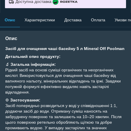
Доступна доставка
Опис
Характеристики
Доставка
Оплата
Умови п
Опис
Засіб для очищення чаші басейну 5 л Mineral Off Poolman
Детальний опис продукту:
🔬
Загальна інформація:
Рідкий засіб на основі суміші органічних та неорганічних
кислот. Використовується для очищення чаші басейну від
вапняного нальоту, мінеральних відкладень та іржі. Завдяки
потужній формулі ефективно видаляє навіть застарілі
відкладення.
⚙️
Застосування:
Засіб попередньо розводиться у воді у співвідношенні 1:1,
додаючи засіб до води. Отриману суміш наносять на
забруднену поверхню та залишають на 10–20 хвилин. Після
цього поверхню ретельно обробляють щіткою та добре
промивають водою. У випадку застарілих та значних