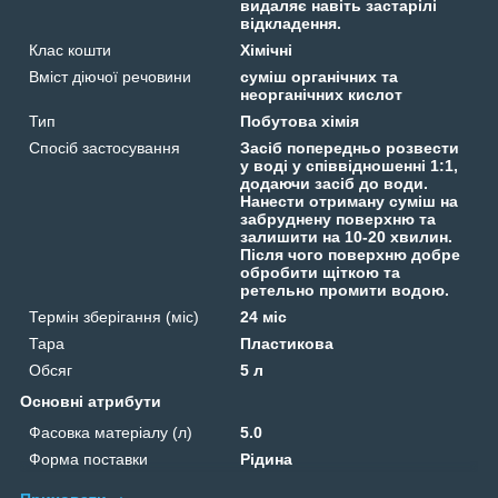
видаляє навіть застарілі
відкладення.
Клас кошти
Хімічні
Вміст діючої речовини
суміш органічних та
неорганічних кислот
Тип
Побутова хімія
Спосіб застосування
Засіб попередньо розвести
у воді у співвідношенні 1:1,
додаючи засіб до води.
Нанести отриману суміш на
забруднену поверхню та
залишити на 10-20 хвилин.
Після чого поверхню добре
обробити щіткою та
ретельно промити водою.
Термін зберігання (міс)
24 міс
Тара
Пластикова
Обсяг
5 л
Основні атрибути
Фасовка матеріалу (л)
5.0
Форма поставки
Рідина