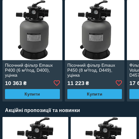
Пісочний фільтр Emaux
Пісочний фільтр Emaux
Філь
P400 (6 м³/год, D400),
P450 (8 м³/год, D449),
Volu
уцінка
уцінка
D45
10 363
11 223
17 
₴
₴
Купити
Купити
Акційні пропозиції та новинки