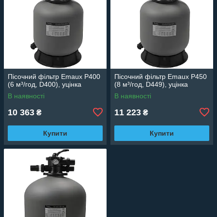
Пісочний фільтр Emaux P400
Пісочний фільтр Emaux P450
(6 м³/год, D400), уцінка
(8 м³/год, D449), уцінка
В наявності
В наявності
10 363
11 223
₴
₴
Купити
Купити