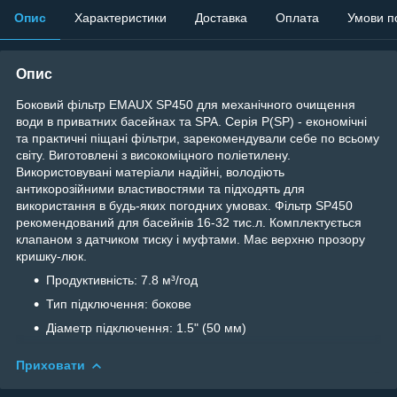
Опис
Характеристики
Доставка
Оплата
Умови п
Опис
Боковий фільтр EMAUX SP450 для механічного очищення
води в приватних басейнах та SPA. Серія P(SP) - економічні
та практичні піщані фільтри, зарекомендували себе по всьому
світу. Виготовлені з високоміцного поліетилену.
Використовувані матеріали надійні, володіють
антикорозійними властивостями та підходять для
використання в будь-яких погодних умовах. Фільтр SP450
рекомендований для басейнів 16-32 тис.л. Комплектується
клапаном з датчиком тиску і муфтами. Має верхню прозору
кришку-люк.
Продуктивність: 7.8 м³/год
Тип підключення: бокове
Діаметр підключення: 1.5" (50 мм)
Приховати