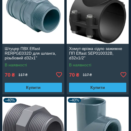
Штуцер ПВХ Effast
Хомут-врізка сідло зажимне
RERPGE032D для шланга,
ПП Effast SEP010032B,
різьбовий d32х1"
d32x1/2"
В наявності
В наявності
70
70
₴
₴
117 ₴
117 ₴
Купити
Купити
–40%
–40%