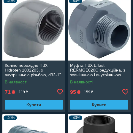
–40%
–40%
Коліно перехідне ПВХ
Муфта ПВХ Effast
Hidroten 1002203, з
RERMGE020C редукційна, з
внутрішньою різьбою, d32-1"
зовнішньою і внутрішньою
різьбою d1/2"x3/4"
В наявності
В наявності
71
95
₴
₴
119 ₴
159 ₴
Купити
Купити
–40%
–40%