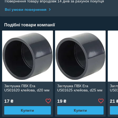
Повернення товару впродовж 14 днів за рахунок покупця
Всі умови повернення
Подібні товари компанії
Заглушка ПВХ Era
Заглушка ПВХ Era
Загл
US01620 клейова, d20 мм
US01625 клейова, d25 мм
US01
17
19
21
₴
₴
Купити
Купити