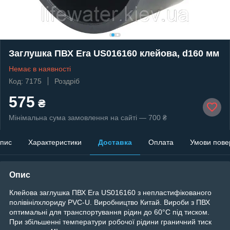
Заглушка ПВХ Era US016160 клейова, d160 мм
Немає в наявності
Код: 7175
Роздріб
575
₴
Мінімальна сума замовлення на сайті — 700 ₴
пис
Характеристики
Доставка
Оплата
Умови пове
Опис
Клейова заглушка ПВХ Era US016160 з непластифікованого
полівінілхлориду PVC-U. Виробництво Китай. Вироби з ПВХ
оптимальні для транспортування рідин до 60°C під тиском.
При збільшенні температури робочої рідини граничний тиск