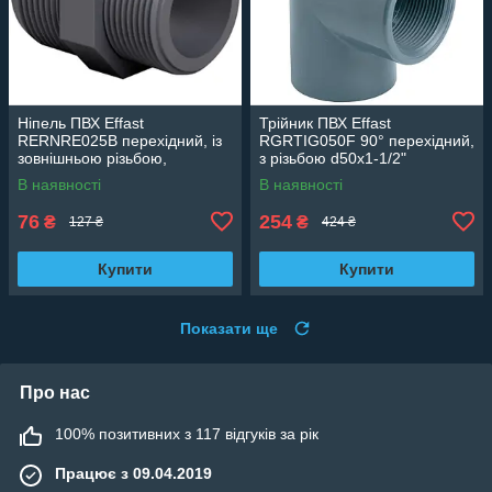
Ніпель ПВХ Effast
Трійник ПВХ Effast
RERNRE025B перехідний, із
RGRTIG050F 90° перехідний,
зовнішньою різьбою,
з різьбою d50x1-1/2"
d3/4"х1/2"
В наявності
В наявності
76
254
₴
₴
127 ₴
424 ₴
Купити
Купити
Показати ще
Про нас
100% позитивних з 117 відгуків за рік
Працює з 09.04.2019