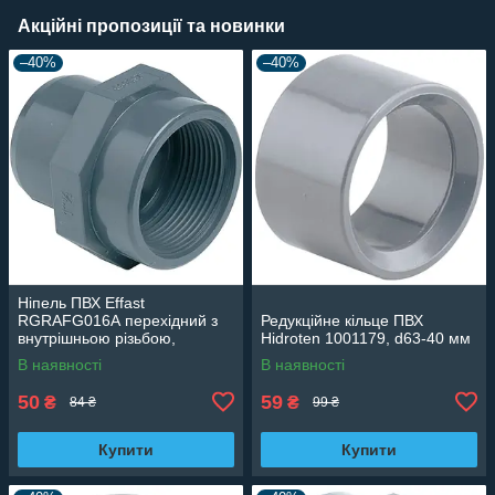
Акційні пропозиції та новинки
–40%
–40%
Ніпель ПВХ Effast
RGRAFG016А перехідний з
Редукційне кільце ПВХ
внутрішньою різьбою,
Hidroten 1001179, d63-40 мм
d16x3/8"
В наявності
В наявності
50
59
₴
₴
84 ₴
99 ₴
Купити
Купити