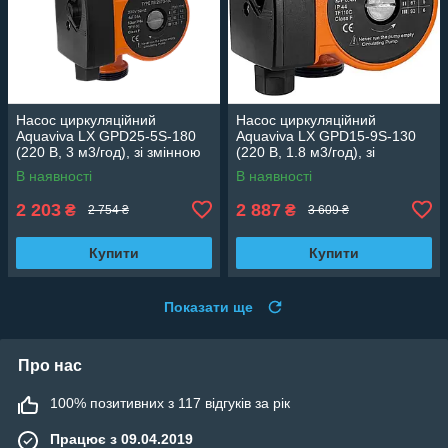
Насос циркуляційний
Насос циркуляційний
Aquaviva LX GPD25-5S-180
Aquaviva LX GPD15-9S-130
(220 В, 3 м3/год), зі змінною
(220 В, 1.8 м3/год), зі
швидкістю
змінною швидкістю
В наявності
В наявності
2 203
2 887
₴
₴
2 754 ₴
3 609 ₴
Купити
Купити
Показати ще
Про нас
100% позитивних з 117 відгуків за рік
Працює з 09.04.2019