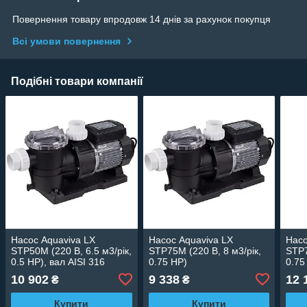
Повернення товару впродовж 14 днів за рахунок покупця
Всі умови повернення
Подібні товари компанії
Насос Aquaviva LX
Насос Aquaviva LX
Насо
STP50M (220 В, 6.5 м3/рік,
STP75M (220 В, 8 м3/рік,
STP7
0.5 HP), вал AISI 316
0.75 HP)
0.75
10 902
9 338
12 
₴
₴
Купити
Купити