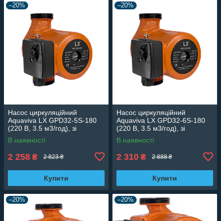
–20%
–20%
Насос циркуляційний
Насос циркуляційний
Aquaviva LX GPD32-5S-180
Aquaviva LX GPD32-6S-180
(220 В, 3.5 м3/год), зі
(220 В, 3.5 м3/год), зі
змінною швидкістю
змінною швидкістю
В наявності
В наявності
2 258
2 310
₴
₴
2 823 ₴
2 888 ₴
Купити
Купити
–20%
–20%