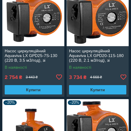
Насос циркуляційний
Насос циркуляційний
Aquaviva LX GPD25-7S-130
Aquaviva LX GPD20-11S-180
(220 В, 3.5 м3/год), зі
(220 В, 2.1 м3/год), зі
змінною швидкістю
змінною швидкістю
В наявності
В наявності
2 754
3 734
₴
₴
3 443 ₴
4 668 ₴
Купити
Купити
–20%
–20%