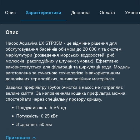
Опис
Характеристики
Доставка
Оплата
Умови 
Опис
Насос Aquaviva LX STP35M - це відмінне рішення для
обслуговування басейнів об'ємом до 20 000 л та систем
марікультури (розведення морських водоростей, риб,
молюсків, ракоподібних у штучних умовах). Ефективно
використовується для фільтрації та циркуляції води. Модель
виготовлена за сучасною технологією із використанням
довговічних термостійких, антикорозійних матеріалів.
Завдяки префільтру грубої очистки в насос не потрапляє
велике сміття. За наповненням кошика префільтра можна
спостерігати через спеціальну прозору кришку.
Продуктивність: 5 м³/год
Потужність: 0.25 кВт
З'єднання: 50 мм
Приховати