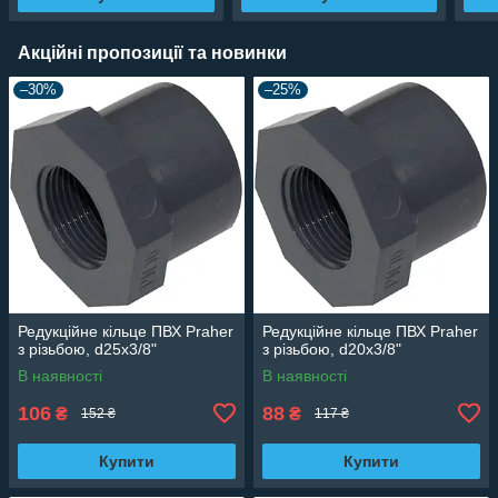
Акційні пропозиції та новинки
–30%
–25%
Редукційне кільце ПВХ Praher
Редукційне кільце ПВХ Praher
з різьбою, d25х3/8"
з різьбою, d20х3/8"
В наявності
В наявності
106
88
₴
₴
152 ₴
117 ₴
Купити
Купити