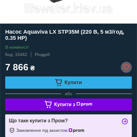
Насос Aquaviva LX STP35M (220 В, 5 м3/год,
0.35 HP)
В наявності
Код: 15442
Роздріб
7 866
₴
Купити
або
Купити з
Що таке купити з Пром?
Замовлення під захистом