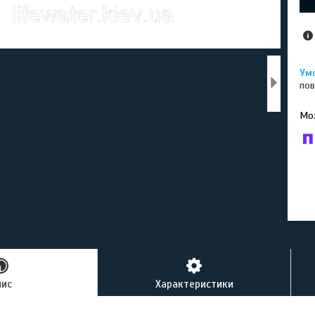
пов
У к
буд
пис
Характеристики