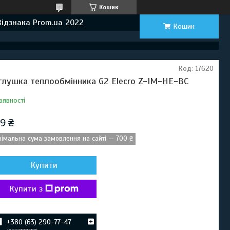
Кошик
Відзнака Prom.ua 2022
Кошик
Код:
17620
глушка теплообмінника G2 Elecro Z-IM-HE-BC
аявності
9 ₴
німальна сума замовлення на сайті — 700 ₴
Купити
Купити з
+380 (63) 290-77-47