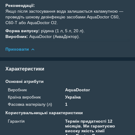
Рекомендації:
Якщо після застосування вода залишається каламутною —
проведіть шокову дезінфекцію засобами AquaDoctor C60,
C60-Т або AquaDoctor O2.
Форма випуску:
рідина (1 л, 5 л, 20 л).
Виробник:
AquaDoctor (АкваДоктор).
Приховати
Характеристики
Основні атрибути
Виробник
AquaDoctor
Країна виробник
Україна
Фасовка матеріалу (л)
1
Користувальницькі характеристики
Гарантія
Термін придатності 12
місяців. Ми гарантуємо
високу якість хімії