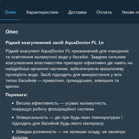
Опис
Характеристики
Доставка
Оплата
Умови п
Опис
Рідкий коагулюючий засіб AquaDoctor FL 1л
Рідкий коагулянт AquaDoctor FL призначений для очищення
та освітлення каламутної води у басейні. Завдяки сильним
коагулюючим властивостям препарат ефективно діє навіть на
найдрібніші органічні частинки, забезпечуючи кришталеву
прозорість води. Засіб підходить для використання у всіх
типах басейнів — приватних, громадських, зовнішніх та
критих.
Переваги:
Висока ефективність — усуває каламутність,
покращує роботу фільтраційної системи.
Універсальність — діє при будь-яких температурах і
підходить для басейнів будь-якого матеріалу.
Швидка розчинність — не залишає осаду, не засмічує
фільтри.