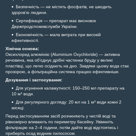
Безпечність — не містить фосфатів, не шкодить
здоров’ю людини.
Сертифікація — препарат має висновок
Держпродспоживслужби України.
Економічність — мала витрата при високій
ефективності.
Хімічна основа:
Оксихлорид алюмінію (Aluminium Oxychloride) — активна
речовина, яка об’єднує дрібні частинки бруду у великі
пластівці, що легко осідають на дно. Завдяки цьому вода стає
прозорою, а фільтраційна система працює ефективніше.
Дозування і застосування:
Для усунення каламутності: 150–250 мл препарату на
10 м³ води.
Для регулярного догляду: 20 мл на 1 м³ води кожні 2
місяці.
Перед застосуванням засіб розчиняють у чистій воді та
рівномірно вливають по периметру басейну. Увімкніть
фільтрацію на 2–4 години, потім дайте воді відстоятись і
приберіть осад водним пилососом.