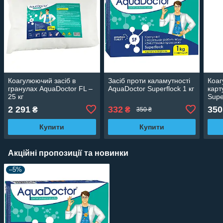
Коагулюючий засіб в
Засіб проти каламутності
Коаг
гранулах AquaDoctor FL –
AquaDoctor Superflock 1 кг
карт
25 кг
Supe
2 291
332
350
₴
₴
350 ₴
Купити
Купити
Акційні пропозиції та новинки
–5%