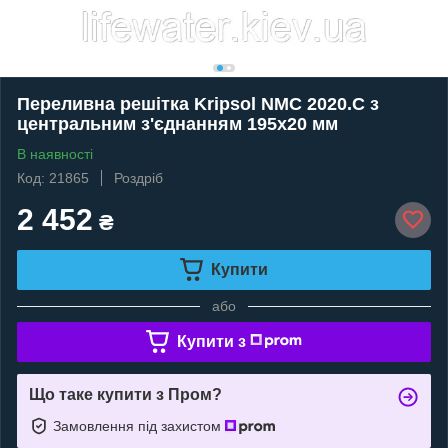
Переливна решітка Kripsol NMC 2020.C з
центральним з'єднанням 195х20 мм
В наявності
Код: 21865
Роздріб
2 452
₴
Купити
або
Купити з
Що таке купити з Пром?
Замовлення під захистом