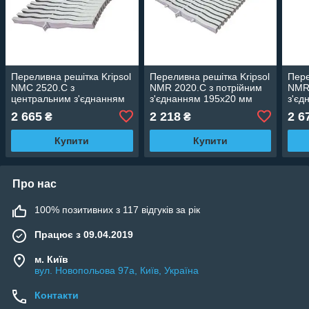
Переливна решітка Kripsol
Переливна решітка Kripsol
Пере
NMC 2520.C з
NMR 2020.C з потрійним
NMR 
центральним з'єднанням
з'єднанням 195х20 мм
з'єд
245х20 мм
2 665
2 218
2 6
₴
₴
Купити
Купити
Про нас
100% позитивних з 117 відгуків за рік
Працює з 09.04.2019
м. Київ
вул. Новопольова 97а, Київ, Україна
Контакти