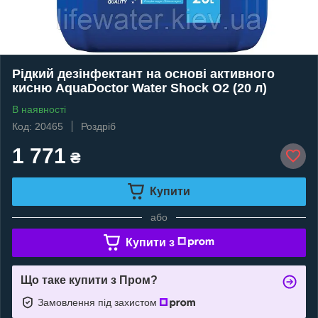
Рідкий дезінфектант на основі активного
кисню AquaDoctor Water Shock О2 (20 л)
В наявності
Код: 20465
Роздріб
1 771
₴
Купити
або
Купити з
Що таке купити з Пром?
Замовлення під захистом