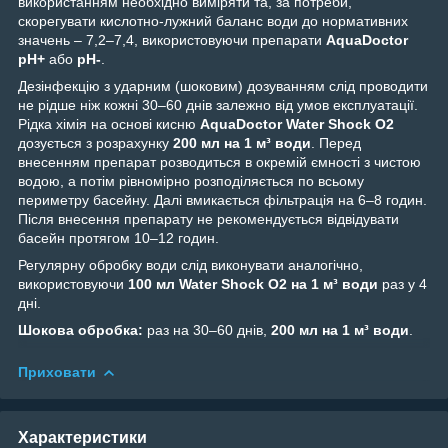
використанням необхідно виміряти та, за потреби,
скорегувати кислотно-лужний баланс води до нормативних
значень – 7,2–7,4, використовуючи препарати
AquaDoctor
pH+
або
pH-
.
Дезінфекцію з ударним (шоковим) дозуванням слід проводити
не рідше ніж кожні 30–60 днів залежно від умов експлуатації.
Рідка хімія на основі кисню
AquaDoctor Water Shock O2
дозується з розрахунку
200 мл на 1 м³ води
. Перед
внесенням препарат розводиться в окремій ємності з чистою
водою, а потім рівномірно розподіляється по всьому
периметру басейну. Далі вмикається фільтрація на 6–8 годин.
Після внесення препарату не рекомендується відвідувати
басейн протягом 10–12 годин.
Регулярну обробку води слід виконувати аналогічно,
використовуючи
100 мл Water Shock O2 на 1 м³ води
раз у 4
дні.
Шокова обробка:
раз на 30–60 днів,
200 мл на 1 м³ води
.
Приховати
Характеристики