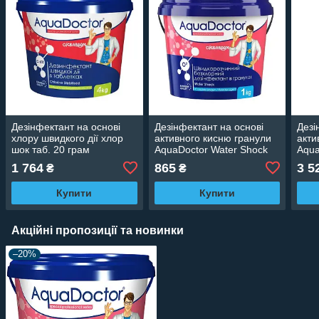
Дезінфектант на основі
Дезінфектант на основі
Дезі
хлору швидкого дії хлор
активного кисню гранули
акти
шок таб. 20 грам
AquaDoctor Water Shock
Aqua
AquaDoctor C-60T (4кг)
О2 (1кг)
О2 (
1 764
865
3 5
₴
₴
Купити
Купити
Акційні пропозиції та новинки
–20%