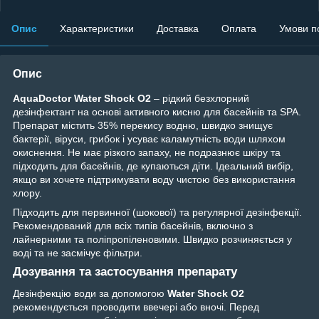
Опис
Характеристики
Доставка
Оплата
Умови п
Опис
AquaDoctor Water Shock O2
– рідкий безхлорний
дезінфектант на основі активного кисню для басейнів та SPA.
Препарат містить 35% перекису водню, швидко знищує
бактерії, віруси, грибок і усуває каламутність води шляхом
окиснення. Не має різкого запаху, не подразнює шкіру та
підходить для басейнів, де купаються діти. Ідеальний вибір,
якщо ви хочете підтримувати воду чистою без використання
хлору.
Підходить для первинної (шокової) та регулярної дезінфекції.
Рекомендований для всіх типів басейнів, включно з
лайнерними та поліпропіленовими. Швидко розчиняється у
воді та не засмічує фільтри.
Дозування та застосування препарату
Дезінфекцію води за допомогою
Water Shock O2
рекомендується проводити ввечері або вночі. Перед