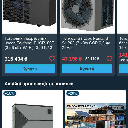
Тепловий інверторний
Тепловий насос Fairland
Тепл
насос Fairland IPHCR100T
SHP06 (7 кВт) COP 6,6 до
басе
(35.8 кВт, Wi-Fi), 380 В / 3
25м3
16 к
ф, для басейнів до 160 м³,
інве
141
нагрів та охолодження,
WI‑F
316 434
47 196
₴
₴
52 440 ₴
166 3
СОР15
Купити
Купити
Акційні пропозиції та новинки
–20%
–20%