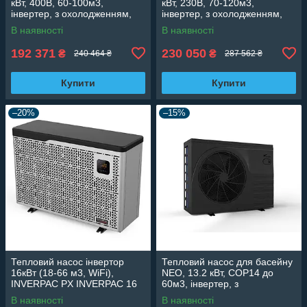
кВт, 400В, 60-100м3,
кВт, 230В, 70-120м3,
інвертер, з охолодженням,
інвертер, з охолодженням,
WI-FI
WI-FI
В наявності
В наявності
192 371
230 050
₴
₴
240 464 ₴
287 562 ₴
Купити
Купити
–20%
–15%
Тепловий насос інвертор
Тепловий насос для басейну
16кВт (18-66 м3, WiFi),
NEO, 13.2 кВт, СОР14 до
INVERPAC PX INVERPAC 16
60м3, інвертер, з
охолодженням, WI-FI
В наявності
В наявності