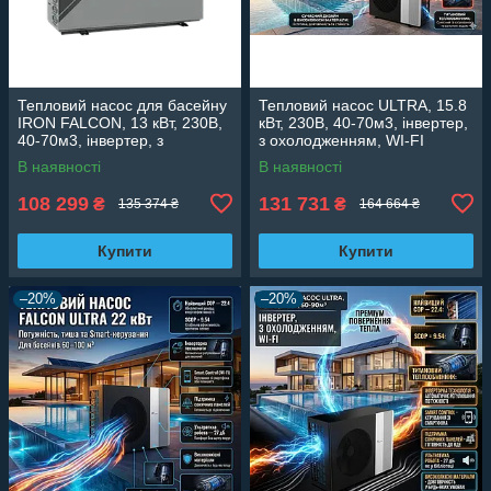
Тепловий насос для басейну
Тепловий насос ULTRA, 15.8
IRON FALCON, 13 кВт, 230В,
кВт, 230В, 40-70м3, інвертер,
40-70м3, інвертер, з
з охолодженням, WI-FI
охолодженням, WI-FI
В наявності
В наявності
108 299
131 731
₴
₴
135 374 ₴
164 664 ₴
Купити
Купити
–20%
–20%