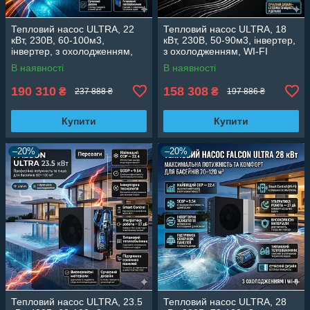
Тепловий насос ULTRA, 22
Тепловий насос ULTRA, 18
кВт, 230В, 60-100м3,
кВт, 230В, 50-90м3, інвертер,
інвертер, з охолодженням,
з охолодженням, WI-FI
WI-FI
В наявності
В наявності
190 310
158 308
₴
₴
237 888 ₴
197 886 ₴
Купити
Купити
–20%
–20%
Тепловий насос ULTRA, 23.5
Тепловий насос ULTRA, 28