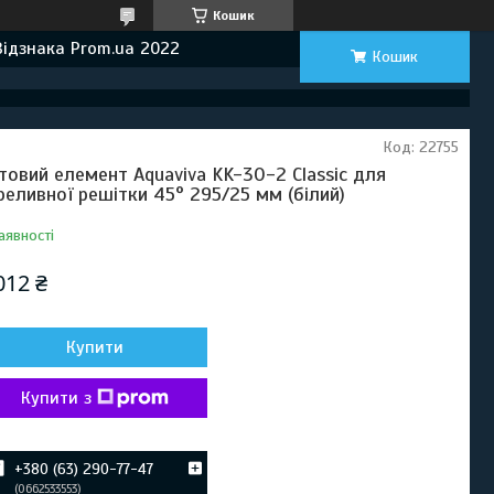
Кошик
Відзнака Prom.ua 2022
Кошик
Код:
22755
товий елемент Aquaviva KK-30-2 Classic для
реливної решітки 45° 295/25 мм (білий)
аявності
012 ₴
Купити
Купити з
+380 (63) 290-77-47
0662533553