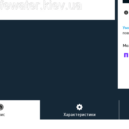
пов
У к
буд
пис
Характеристики