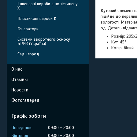
Інженерні вироби з поліетилену
Х
Кутовий елемент на
підійде до перели
Пластикові вироби K
вологості. Матеріа
од. Деталь відвант
Генератори
Розмір: 295х
Системи зворотного осмосу
Кут: 45°
БРИЗ (Україна)
Колір: білий
Сад і город
О нас
Отзывы
Новости
Фотогалерея
Графік роботи
Понеділок
09:00
20:00
Вівторок
09:00
20:00