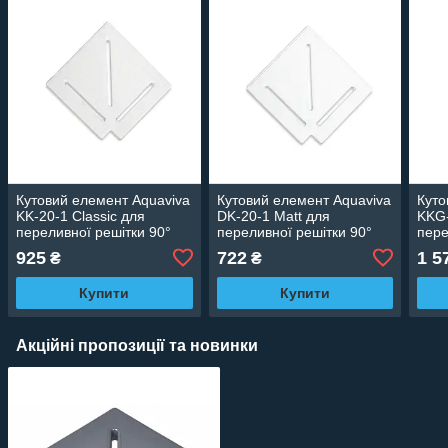
Кутовий елемент Aquaviva
Кутовий елемент Aquaviva
Куто
KK-20-1 Classic для
DK-20-1 Matt для
KKG-
переливної решітки 90°
переливної решітки 90°
пере
195/25 мм (білий)
195/25 мм (білий)
245х
925
722
1 5
₴
₴
Купити
Купити
Акційні пропозиції та новинки