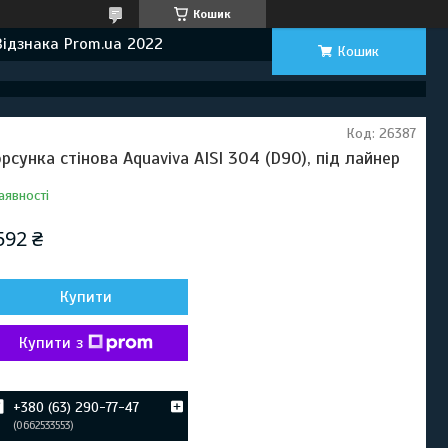
Кошик
Відзнака Prom.ua 2022
Кошик
Код:
26387
рсунка стінова Aquaviva AISI 304 (D90), під лайнер
аявності
592 ₴
Купити
Купити з
+380 (63) 290-77-47
0662533553