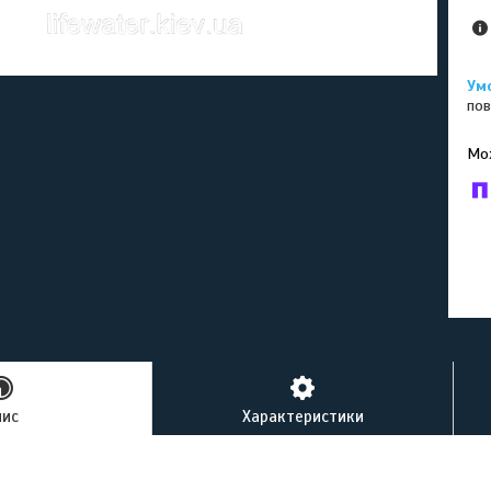
пов
У к
буд
пис
Характеристики