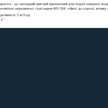
Aquaviva - це закладний пристрій призначений для подачі очищеної вод
оякісної нержавіючої сталі марки AISI 304, стійкої до корозії, впливу у
ктивність: 5 м³/год
 2 "