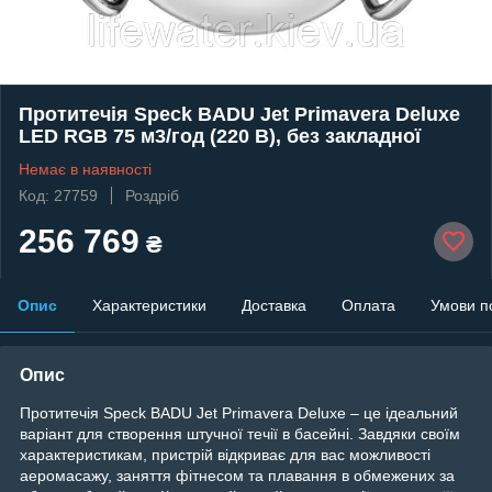
Протитечія Speck BADU Jet Primavera Deluxe
LED RGB 75 м3/год (220 В), без закладної
Немає в наявності
Код: 27759
Роздріб
256 769
₴
Опис
Характеристики
Доставка
Оплата
Умови п
Опис
Протитечія Speck BADU Jet Primavera Deluxe – це ідеальний
варіант для створення штучної течії в басейні. Завдяки своїм
характеристикам, пристрій відкриває для вас можливості
аеромасажу, заняття фітнесом та плавання в обмежених за