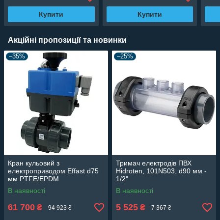
Купити
Купити
Акційні пропозиції та новинки
–35%
–25%
Кран кульовий з
Тримач електродів ПВХ
електроприводом Effast d75
Hidroten, 101N503, d90 мм -
мм PTFE/EPDM
1/2"
BDREBK1YA0750
В наявності
В наявності
61 700
5 525
₴
₴
94 923 ₴
7 367 ₴