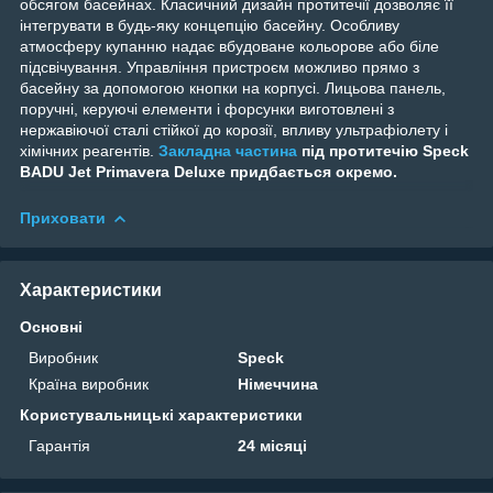
обсягом басейнах. Класичний дизайн протитечії дозволяє її
інтегрувати в будь-яку концепцію басейну. Особливу
атмосферу купанню надає вбудоване кольорове або біле
підсвічування. Управління пристроєм можливо прямо з
басейну за допомогою кнопки на корпусі. Лицьова панель,
поручні, керуючі елементи і форсунки виготовлені з
нержавіючої сталі стійкої до корозії, впливу ультрафіолету і
хімічних реагентів.
Закладна частина
під протитечію Speck
BADU Jet Primavera Deluxe придбається окремо.
Приховати
Характеристики
Основні
Виробник
Speck
Країна виробник
Німеччина
Користувальницькі характеристики
Гарантія
24 місяці