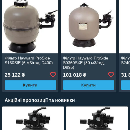
Фільтр Hayward ProSide
Фільтр Hayward ProSide
Філь
S160SIE (6 м3/год, D400)
S0360SXE (30 м3/год,
S240
D895)
25 122
101 018
31 
₴
₴
Купити
Купити
Акційні пропозиції та новинки