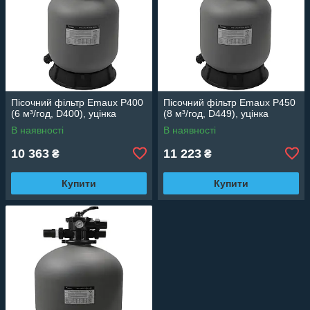
Пісочний фільтр Emaux P400
Пісочний фільтр Emaux P450
(6 м³/год, D400), уцінка
(8 м³/год, D449), уцінка
В наявності
В наявності
10 363
11 223
₴
₴
Купити
Купити