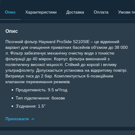
Опис
Характеристики
Доставка
Оплата
Умови п
Опис
Пісочний фільтр Hayward ProSide S210SIE – це відмінний
варіант для очищення приватних басейнів об'ємом до 38 000
л. Фільтр забезпечує механічну очистку води з тонкістю
фільтрації до 40 мікрон. Корпус фільтра виконаний з
поліетилену високої міцності. Стійкий до корозії і впливу
ультрафіолету. Допускається установка на відкритому повітрі.
Витримує тиск до 2 бар. Комплектується 6-позиційним
клапаном перемикання режимів.
Продуктивність: 9.5 м³/год
Тип підключення: бокове
З'єднання: 1.5"
Приховати