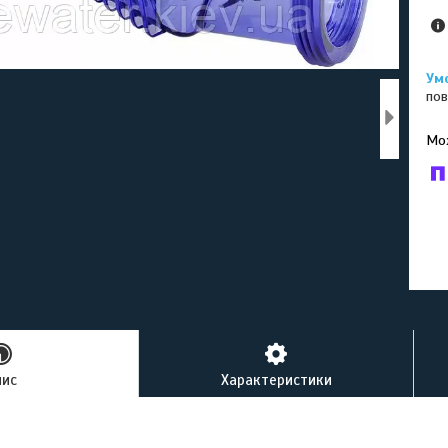
пов
У к
буд
пис
Характеристики