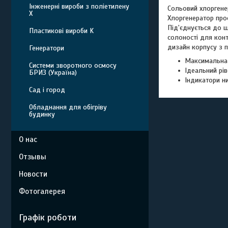
Інженерні вироби з поліетилену
Сольовий хлоргенер
Х
Хлоргенератор прос
Під'єднується до ш
Пластикові вироби K
солоності для конт
дизайн корпусу з 
Генератори
Максимальна п
Системи зворотного осмосу
Ідеальний рів
БРИЗ (Україна)
Індикатори ни
Сад і город
Обладнання для обігріву
будинку
О нас
Отзывы
Новости
Фотогалерея
Графік роботи