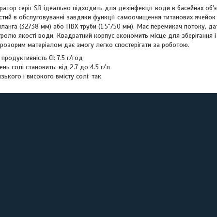
атор серії SR ідеально підходить для дезінфекції води в басейнах об'є
тий в обслуговуванні завдяки функції самоочищення титанових ячейок і
ланга (32/38 мм) або ПВХ труби (1.5"/50 мм). Має перемикач потоку, да
ролю якості води. Квадратний корпус економить місце для зберігання і
прозорим матеріалом дає змогу легко спостерігати за роботою.
родуктивність Cl: 7.5 г/год
ень солі становить: від 2.7 до 4.5 г/л
зького і високого вмісту солі: так