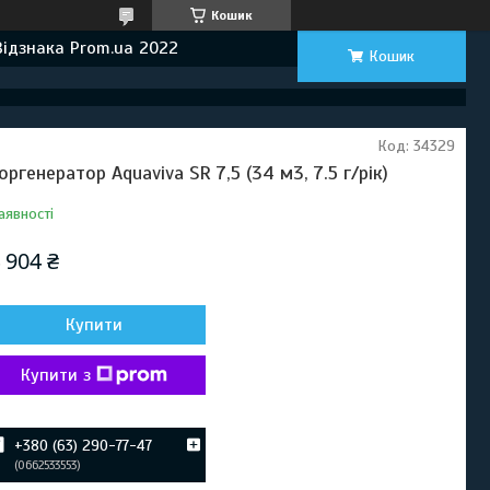
Кошик
Відзнака Prom.ua 2022
Кошик
Код:
34329
оргенератор Aquaviva SR 7,5 (34 м3, 7.5 г/рік)
аявності
 904 ₴
Купити
Купити з
+380 (63) 290-77-47
0662533553