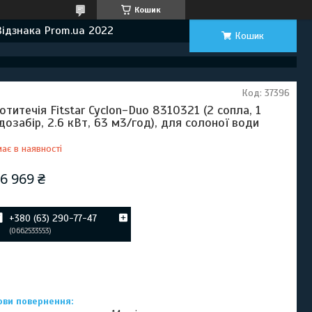
Кошик
Відзнака Prom.ua 2022
Кошик
Код:
37396
отитечія Fitstar Cyclon-Duo 8310321 (2 сопла, 1
дозабір, 2.6 кВт, 63 м3/год), для солоної води
ає в наявності
6 969 ₴
+380 (63) 290-77-47
0662533553