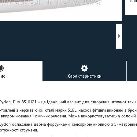
пов
пис
Характеристики
 Cyclon-Duo 8310121 – це ідеальний варіант для створення штучної течії 
отовлені з нержавіючої сталі марки 316L, насос і фітинги виконані з брон
випромінювання і хімічних речовин. Може використовуватись у солоній і
r Cyclon обладнана двома форсунками, сенсорною кнопкою з 5-метровим
потужності струменя.