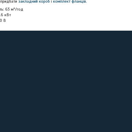
 придбати
закладний короб
і
комплект фланців
.
ть: 63 м³/год
.6 кВт
0 В