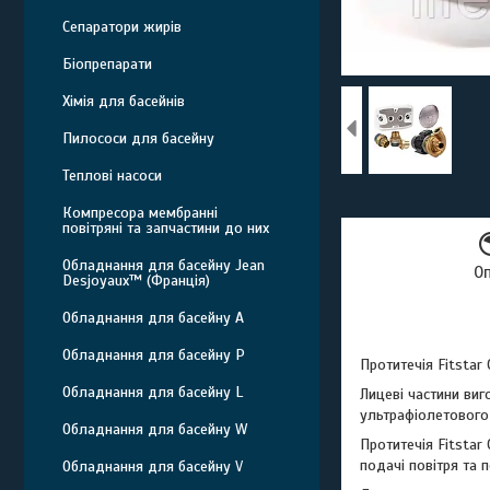
Сепаратори жирів
Біопрепарати
Хімія для басейнів
Пилососи для басейну
Теплові насоси
Компресора мембранні
повітряні та запчастини до них
Обладнання для басейну Jean
О
Desjoyaux™ (Франція)
Обладнання для басейну A
Обладнання для басейну P
Протитечія Fitstar
Обладнання для басейну L
Лицеві частини виг
ультрафіолетового 
Обладнання для басейну W
Протитечія Fitsta
подачі повітря та 
Обладнання для басейну V