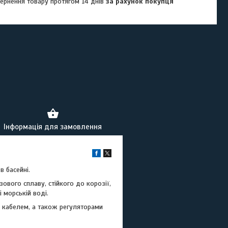
ернення товару протягом 14 днів
за рахунок покупця
Інформація для замовлення
в басейні.
зового сплаву, стійкого до корозії,
 морській воді.
 кабелем, а також регуляторами