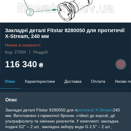
Закладні деталі Fitstar 8280050 для протитечії
X-Stream, 240 мм
Немає в наявності
Код: 27084
Роздріб
116 340
₴
Опис
Характеристики
Доставка
Оплата
Умови п
Опис
Закладні деталі Fitstar 8280050 для п
ротитечії X-Stream
240
мм. Виготовлені з гарматної бронзи, стійкої до корозії, дії
ультрафіолету та хімічних реагентів. У комплекті: закладна
подачі G2" – 2 шт., закладна забору води G 2.5" – 2 шт.,