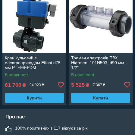
Кран кульовий з
Тримач електродів ПВХ
електроприводом Effast d75
Hidroten, 101N503, d90 мм -
мм PTFE/EPDM
1/2"
BDREBK1YA0750
В наявності
В наявності
61 700
5 525
₴
₴
94 923 ₴
7 367 ₴
Купити
Купити
Про нас
100% позитивних з 117 відгуків за рік