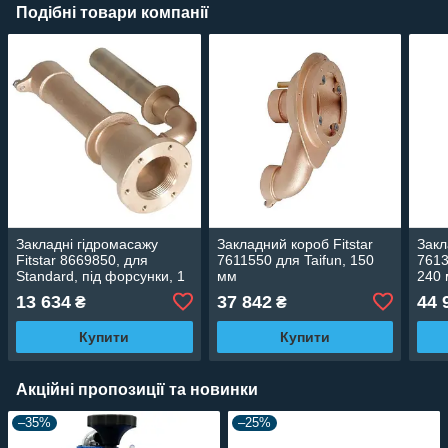
Подібні товари компанії
Закладні гідромасажу
Закладний короб Fitstar
Закл
Fitstar 8669850, для
7611550 для Taifun, 150
7613
Standard, під форсунки, 1
мм
240
1/2", 240 мм
13 634
37 842
44 
₴
₴
Купити
Купити
Акційні пропозиції та новинки
–35%
–25%