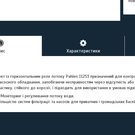
пов
пис
Характеристики
т із горизонтальним реле потоку Pahlen 11253 призначений для контр
асосного обладнання, запобігаючи несправностям через відсутність або 
астику, стійкого до корозії, і підходить для використання в умовах під
 Моніторинг і регулювання потоку води.
 більшістю систем фільтрації та насосів для приватних і громадських басей