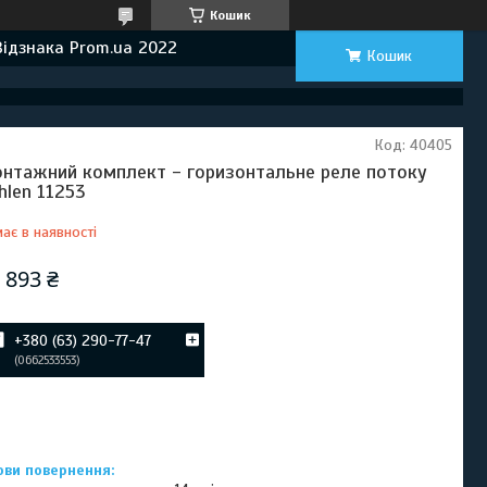
Кошик
Відзнака Prom.ua 2022
Кошик
Код:
40405
нтажний комплект - горизонтальне реле потоку
hlen 11253
ає в наявності
 893 ₴
+380 (63) 290-77-47
0662533553