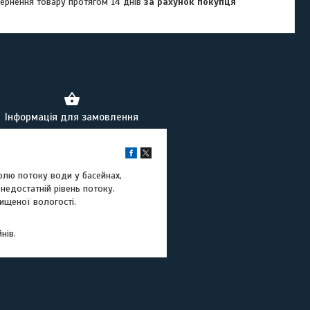
ернення товару протягом 14 днів
за рахунок покупця
Інформація для замовлення
олю потоку води у басейнах,
недостатній рівень потоку.
вищеної вологості.
нів.