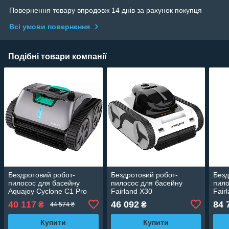
Повернення товару впродовж 14 днів за рахунок покупця
Всі умови повернення
Подібні товари компанії
Бездротовий робот-
Бездротовий робот-
Безд
пилосос для басейну
пилосос для басейну
пило
Aquajoy Cyclone C1 Pro
Fairland X30
Fair
40 117
46 092
84 
₴
₴
44 574 ₴
Купити
Купити