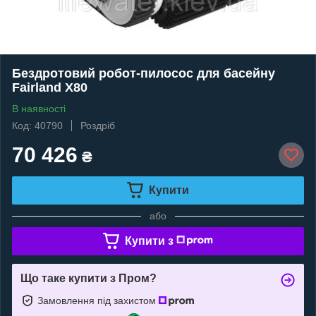
Бездротовий робот-пилосос для басейну
Fairland X80
В наявності
Код: 40790
Роздріб
70 426
₴
Купити
або
Купити з
Що таке купити з Пром?
Замовлення під захистом