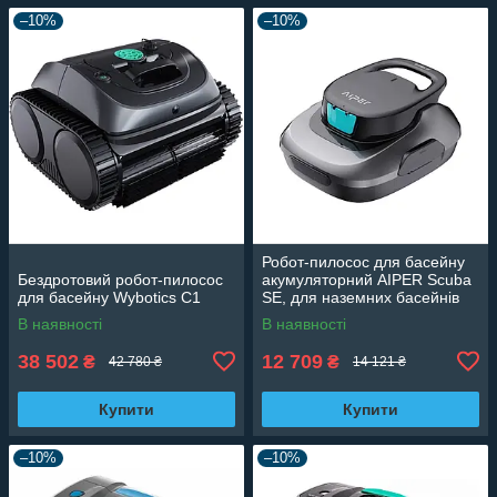
–10%
–10%
Робот-пилосос для басейну
Бездротовий робот-пилосос
акумуляторний AIPER Scuba
для басейну Wybotics C1
SE, для наземних басейнів
(дно) до 80м3
В наявності
В наявності
38 502
12 709
₴
₴
42 780 ₴
14 121 ₴
Купити
Купити
–10%
–10%