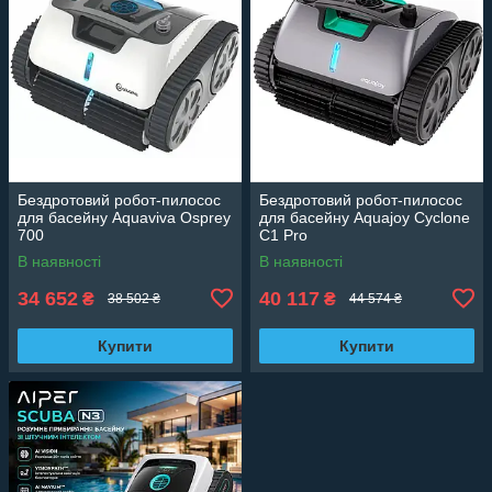
Бездротовий робот-пилосос
Бездротовий робот-пилосос
для басейну Aquaviva Osprey
для басейну Aquajoy Cyclone
700
C1 Pro
В наявності
В наявності
34 652
40 117
₴
₴
38 502 ₴
44 574 ₴
Купити
Купити