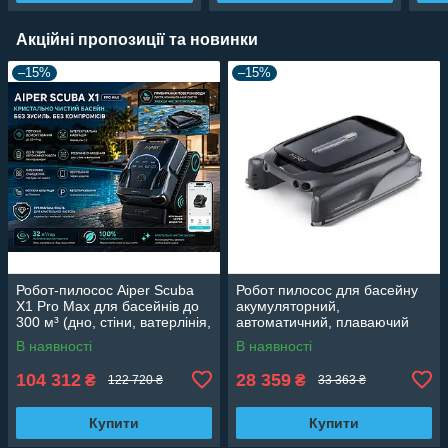
Акційні пропозиції та новинки
–15%
–15%
Робот-пилосос Aiper Scuba
Робот пилосос для басейну
X1 Pro Max для басейнів до
акумуляторний,
300 м³ (дно, стіни, ватерлінія,
автоматичний, плаваючий
поверхня)
aiper surfer s1, (Для поверхні
В наявності
В наявності
води)
104 312
28 359
₴
₴
122 720 ₴
33 363 ₴
Купити
Купити