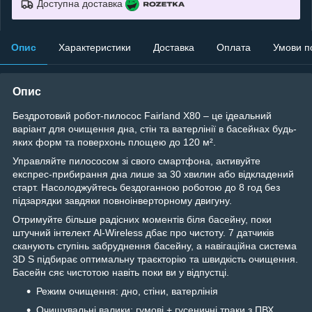
Доступна доставка
Опис
Характеристики
Доставка
Оплата
Умови п
Опис
Бездротовий робот-пилосос Fairland X80 – це ідеальний
варіант для очищення дна, стін та ватерлінії в басейнах будь-
яких форм та поверхонь площею до 120 м².
Управляйте пилососом зі свого смартфона, активуйте
експрес-прибирання дна лише за 30 хвилин або відкладений
старт. Насолоджуйтесь бездоганною роботою до 8 год без
підзарядки завдяки повноінверторному двигуну.
Отримуйте більше радісних моментів біля басейну, поки
штучний інтелект Al-Wireless дбає про чистоту. 7 датчиків
сканують ступінь забруднення басейну, а навігаційна система
3D S підбирає оптимальну траєкторію та швидкість очищення.
Басейн сяє чистотою навіть поки ви у відпустці.
Режим очищення: дно, стіни, ватерлінія
Очищувальні валики: гумові + гусеничні траки з ПВХ