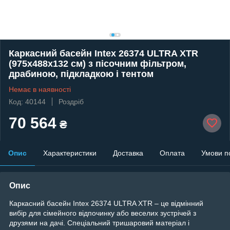
Каркасний басейн Intex 26374 ULTRA XTR
(975х488х132 см) з пісочним фільтром,
драбиною, підкладкою і тентом
Немає в наявності
Код: 40144
Роздріб
70 564
₴
Опис
Характеристики
Доставка
Оплата
Умови п
Опис
Каркасний басейн Intex 26374 ULTRA XTR – це відмінний
вибір для сімейного відпочинку або веселих зустрічей з
друзями на дачі. Спеціальний тришаровий матеріал і