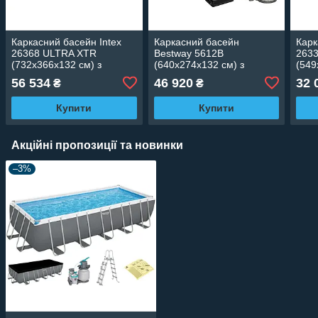
Каркасний басейн Intex
Каркасний басейн
Карк
26368 ULTRA XTR
Bestway 5612B
263
(732х366х132 см) з
(640х274х132 см) з
(549
пісочним фільтром,
пісочним фільтром,
філь
56 534
46 920
32 
₴
₴
драбиною та тентом
драбиною та тентом
тент
Купити
Купити
Акційні пропозиції та новинки
–3%