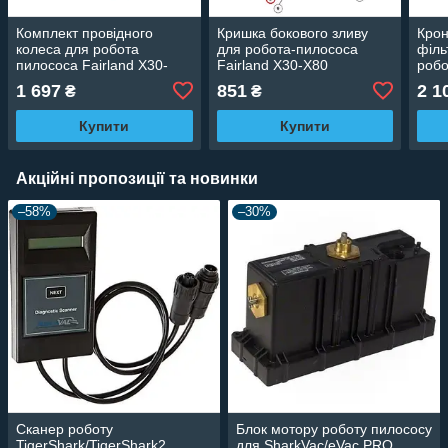
Комплект провідного
Кришка бокового зливу
Кро
колеса для робота
для робота-пилососа
філь
пилососа Fairland X30-
Fairland X30-X80
робо
X80
(1223011000002)
X30-
1 697
851
2 1
₴
₴
Купити
Купити
Акційні пропозиції та новинки
–58%
–30%
Сканер роботу
Блок мотору роботу пилососу
TigerShark/TigerShark2
для SharkVac/eVac PRO