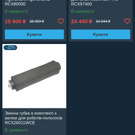
RCX80000
RCX97400
В наявності
В наявності
15 600
24 440
₴
₴
36 959 ₴
34 944 ₴
Купити
Купити
–22%
Змінна губка в комплекті з
валом для роботів-пилососів
RCX26011WCE
В наявності