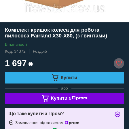
Комплект кришок колеса для робота
пилососа Fairland X30-X80, (з гвинтами)
В наявності
Код: 34372
Роздріб
1 697
₴
Купити
або
Купити з
Що таке купити з Пром?
Замовлення під захистом