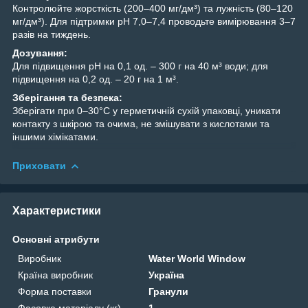
Контролюйте жорсткість (200–400 мг/дм³) та лужність (80–120
мг/дм³). Для підтримки рН 7,0–7,4 проводьте вимірювання 3–7
разів на тиждень.
Дозування:
Для підвищення рН на 0,1 од. – 300 г на 40 м³ води; для
підвищення на 0,2 од. – 20 г на 1 м³.
Зберігання та безпека:
Зберігати при 0–30°С у герметичній сухій упаковці, уникати
контакту з шкірою та очима, не змішувати з кислотами та
іншими хімікатами.
Приховати
Характеристики
Основні атрибути
Виробник
Water World Window
Країна виробник
Україна
Форма поставки
Гранули
Фасовка матеріалу (кг)
1