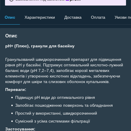
Опис
Характеристики
Доставка
Оплата
Умови п
Опис
рН+ (Плюс), гранули для басейну
Гранульований швидкорозчинний препарат для підвищення
рівня рН у басейні. Підтримує оптимальний кислотно-лужний
баланс води (рН 7,2–7,4), запобігає корозії металевих
елементів і утворенню кислотних відкладень, забезпечуючи
комфорт для шкіри та слизових оболонок купальників.
Переваги:
Підвищує рН води до оптимального рівня
Запобігає пошкодженню поверхонь та обладнання
Простий у використанні, швидкорозчинний
Сумісний з усіма системами фільтрації
Застосування: