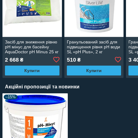
Засіб для зниження рівню
Гранульований засіб для
Гран
pH мінус для басейну
підвищення рівня pH води
підв
AquaDoctor pH Minus 25 кг
SL «pH Plus», 2 кг
SL «
2 668
510
3 4
₴
₴
Купити
Купити
Акційні пропозиції та новинки
–15%