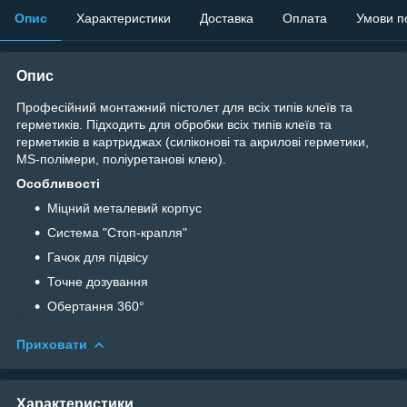
Опис
Характеристики
Доставка
Оплата
Умови п
Опис
Професійний монтажний пістолет для всіх типів клеїв та
герметиків. Підходить для обробки всіх типів клеїв та
герметиків в картриджах (силіконові та акрилові герметики,
MS-полімери, поліуретанові клею).
Особливості
Міцний металевий корпус
Система "Стоп-крапля"
Гачок для підвісу
Точне дозування
Обертання 360°
Приховати
Характеристики