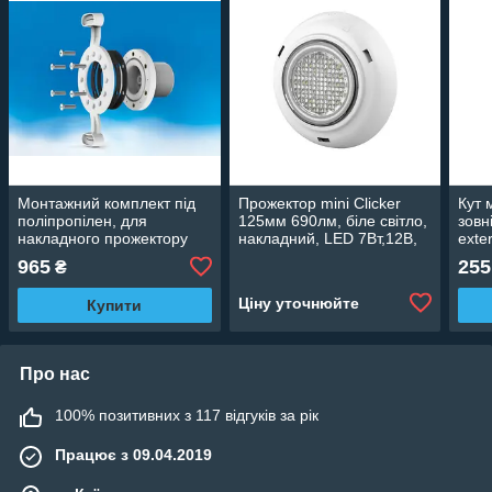
Монтажний комплект під
Прожектор mini Clicker
Кут 
поліпропілен, для
125мм 690лм, біле світло,
зовн
накладного прожектору
накладний, LED 7Вт,12В,
exte
PG-0521403
без монтажного комплекту
965
255
₴
PG-051180
Ціну уточнюйте
Купити
Про нас
100% позитивних з 117 відгуків за рік
Працює з 09.04.2019