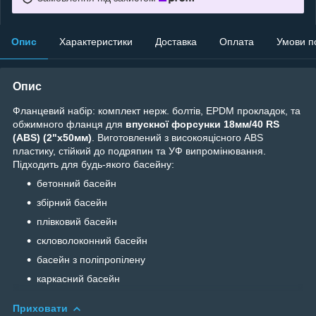
Опис
Характеристики
Доставка
Оплата
Умови п
Опис
Фланцевий набір: комплект нерж. болтів, EPDM прокладок, та
обжимного фланця для
впускної форсунки 18мм/40 RS
(ABS) (2"x50мм)
. Виготовлений з високояцісного ABS
пластику, стійкий до подряпин та УФ випромінювання.
Підходить для будь-якого басейну:
бетонний басейн
збірний басейн
плівковий басейн
скловолоконний басейн
басейн з поліпропілену
каркасний басейн
Приховати