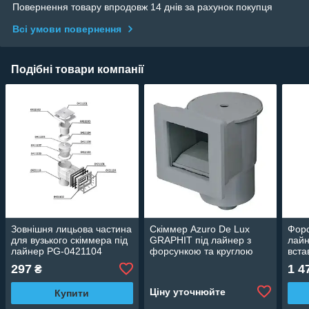
Повернення товару впродовж 14 днів за рахунок покупця
Всі умови повернення
Подібні товари компанії
Зовнішня лицьова частина
Скіммер Azuro De Lux
Форс
для вузького скіммера під
GRAPHIT під лайнер з
лайн
лайнер PG-0421104
форсункою та круглою
вста
кришкою 3EXX0521
042
297
1 4
₴
Ціну уточнюйте
Купити