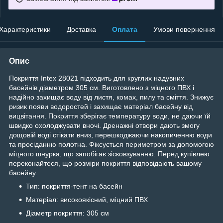
Характеристики
Доставка
Оплата
Умови повернення
Опис
Покриття Intex 28021 підходить для круглих надувних
басейнів діаметром 305 см. Виготовлено з міцного ПВХ і
надійно захищає воду від листя, комах, пилу та сміття. Знижує
ризик появи водоростей і захищає матеріал басейну від
вицвітання. Покриття зберігає температуру води, не даючи їй
швидко охолоджувати вночі. Дренажні отвори дають змогу
дощовій воді стікати вниз, перешкоджаючи накопиченню води
та просіданню полотна. Фіксується периметром за допомогою
міцного шнурка, що запобігає зісковзуванню. Перед купівлею
переконайтеся, що розміри покриття відповідають вашому
басейну.
Тип: покриття-тент на басейн
Матеріал: високоякісний, міцний ПВХ
Діаметр покриття: 305 см