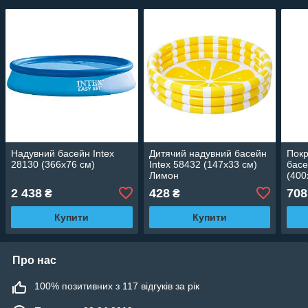
Надувний басейн Intex
Дитячий надувний басейн
Покр
28130 (366х76 см)
Intex 58432 (147x33 см)
басе
Лимон
(400
2 438
428
708
₴
₴
Купити
Купити
Про нас
100% позитивних з 117 відгуків за рік