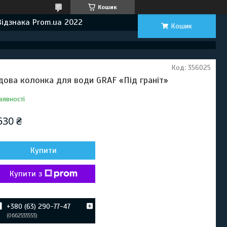
Кошик
Відзнака Prom.ua 2022
Кошик
Код:
356025
дова колонка для води GRAF «Під граніт»
аявності
530 ₴
Купити
Купити з
+380 (63) 290-77-47
0662533553