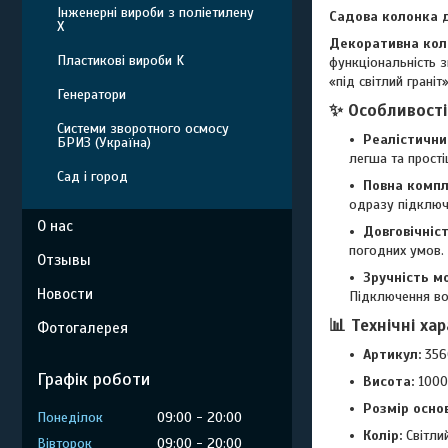
Інженерні вироби з поліетилену
Садова колонка д
Х
Декоративна кол
Пластикові вироби K
функціональність 
«під світлий грані
Генератори
✨ Особливості
Системи зворотного осмосу
Реалістични
БРИЗ (Україна)
легша та прості
Сад і город
Повна компл
одразу підключ
О нас
Довговічніст
погодних умов. 
Отзывы
Зручність м
Новости
Підключення вод
📊 Технічні ха
Фотогалерея
Артикул:
356
Графік роботи
Висота:
1000
Розмір основ
Понеділок
09:00
20:00
Колір:
Світлий
Вівторок
09:00
20:00