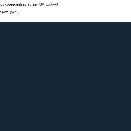
сокоякісний пластик (UV-стійкий)
екті (3/4")