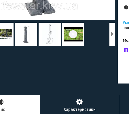
пов
У к
буд
пис
Характеристики