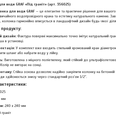
ля води GRAF «Під граніт» (арт. 356025)
онка для води GRAF
— це елегантне та практичне рішення для вашого 
звичайного водопровідного крана та естетику натурального каменю. За
т», колонка гармонійно вписується в ландшафтний дизайн будь-якої діля
 продукту:
й дизайн:
Фактура поверхні максимально точно імітує натуральний гран
ша в установці.
ектація:
У комплект вже входить стильний хромований кран діаметром
ити шланг або набрати воду у лійку.
ь:
Виготовлена з міцного поліетилену, який стійкий до ультрафіолетов
Колір не вигорає на сонці.
онтажу:
Стійка основа дозволяє надійно закріпити колонку на бетонній 
и здійснюється знизу через стандартний роз'єм 1/2".
рактеристики:
025
 мм
и:
240 x 240 мм
 граніт