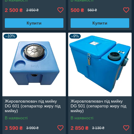
2 500
500
₴
₴
2 850 ₴
560 ₴
Купити
Купити
–10%
–9%
Жировловлювач під мийку
Жировловлювач під мийку
DG 601 (сепаратор жиру під
DG 501 (сепаратор жиру під
мийку)
мийку)
В наявності
В наявності
3 590
2 850
₴
₴
3 990 ₴
3 130 ₴