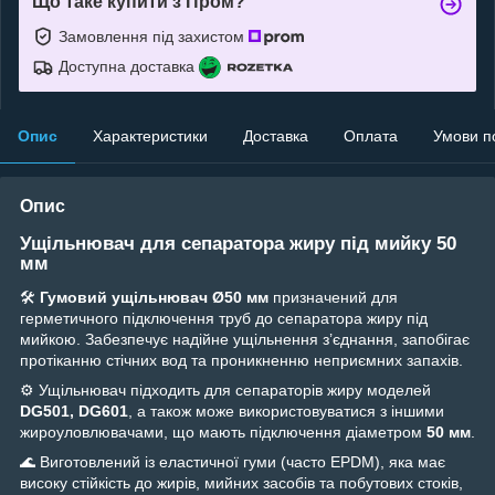
Що таке купити з Пром?
Замовлення під захистом
Доступна доставка
Опис
Характеристики
Доставка
Оплата
Умови п
Опис
Ущільнювач для сепаратора жиру під мийку 50
мм
🛠
Гумовий ущільнювач Ø50 мм
призначений для
герметичного підключення труб до сепаратора жиру під
мийкою. Забезпечує надійне ущільнення з’єднання, запобігає
протіканню стічних вод та проникненню неприємних запахів.
⚙️ Ущільнювач підходить для сепараторів жиру моделей
DG501, DG601
, а також може використовуватися з іншими
жироуловлювачами, що мають підключення діаметром
50 мм
.
🌊 Виготовлений із еластичної гуми (часто EPDM), яка має
високу стійкість до жирів, мийних засобів та побутових стоків,