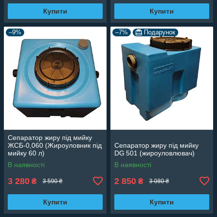
Купити
Купити
–9%
–7%
Подарунок
Сепаратор жиру під мийку
ЖСБ-0,060 (Жироуловник під
Сепаратор жиру під мийку
мийку 60 л)
DG 501 (жироуловлювач)
В наявності
В наявності
3 280
2 850
₴
₴
3 590 ₴
3 080 ₴
Купити
Купити