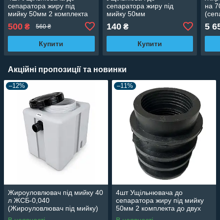
сепаратора жиру під
сепаратора жиру під
на 7
мийку 50мм 2 комплекта
мийку 50мм
(сеп
до двух жироловок
500
140
5 6
₴
₴
560 ₴
Купити
Купити
Акційні пропозиції та новинки
–12%
–11%
Жироуловлювач під мийку 40
4шт Ущільнювача до
л ЖСБ-0,040
сепаратора жиру під мийку
(Жироуловлювач під мийку)
50мм 2 комплекта до двух
жироловок
В наявності
В наявності