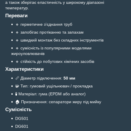
а також зберігає еластичність у широкому діапазоні
температур.
Переваги
🔹 герметичне з’єднання труб
🔹 запобігає протіканню та запахам
🔹 швидкий монтаж без складних інструментів
🔹 сумісність із популярними моделями
жироуловлювачів
🔹 стійкість до побутових хімічних засобів
Характеристики
📏 Діаметр підключення:
50 мм
🧩 Тип: гумовий ущільнювач / прокладка
🧪 Матеріал: гума (EPDM або аналог)
🏠 Призначення: сепаратори жиру під мийку
Сумісність
DG501
DG601