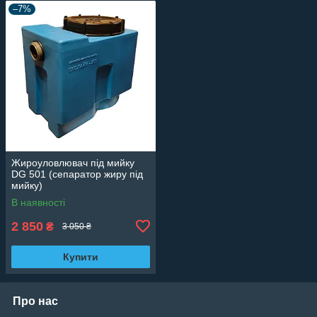
–7%
Жироуловлювач під мийку
DG 501 (сепаратор жиру під
мийку)
В наявності
2 850
₴
3 050 ₴
Купити
Про нас