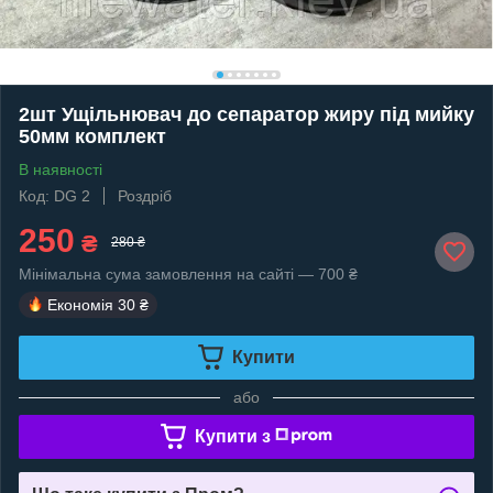
2шт Ущільнювач до сепаратор жиру під мийку
50мм комплект
В наявності
Код: DG 2
Роздріб
250
₴
280 ₴
Мінімальна сума замовлення на сайті — 700 ₴
Економія
30 ₴
Купити
або
Купити з