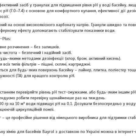
фективний засіб у гранулах для підвищення рівня pH у воді басейну, якщ
 pH (7.0–7.4) є основою для комфортного купання, ефективної дії дезін
озії.
ний на основі високоякісного карбонату натрію. Гранули швидко та по
буферному ефекту допомагають стабілізувати показники води.
-Plus:
вне розчинення – без залишків.
а чистота – безпечний і надійний засіб.
 будь-якими методами дезінфекції (хлор, бром, активний кисень).
 всіх типів фільтрів – піщані, скляні, картриджні.
ться для будь-яких поверхонь басейну – лайнер, плитка, поліестер тощ
лужності (ТА) для кращого контролю pH.
танням перевіряйте рівень pH тест-смужками, або будь-яким іншим pH 
ендуємо робити перевірку щонайменше раз на тиждень.
00 гр на 10 м³ води підвищує pH на 0,1. Дозувати безпосередньо у воду
ацюючій циркуляційній помпі.
кг – це професійне рішення від німецького виробника для підтримки ст
ну хімію для басейнів Bayrol з доставкою по Україні можна в інтернет-м