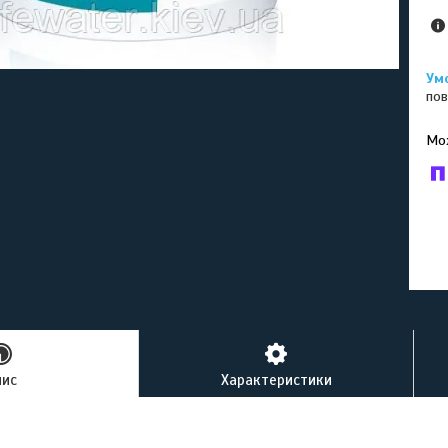
пов
У к
буд
пис
Характеристики