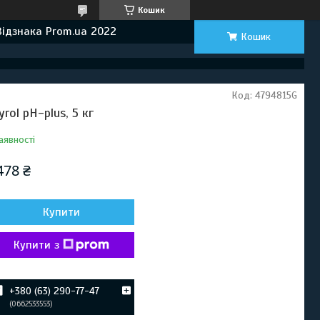
Кошик
Відзнака Prom.ua 2022
Кошик
Код:
4794815G
yrol рН-plus, 5 кг
аявності
478 ₴
Купити
Купити з
+380 (63) 290-77-47
0662533553