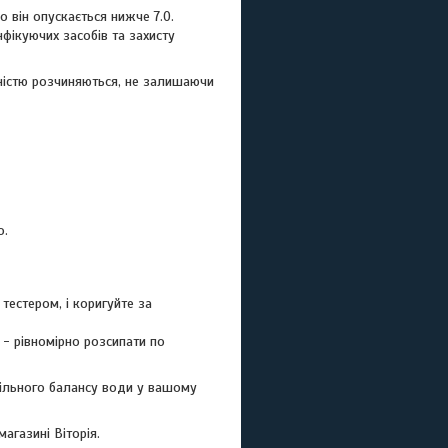
о він опускається нижче 7.0.
фікуючих засобів та захисту
вністю розчиняються, не залишаючи
о.
тестером, і коригуйте за
 - рівномірно розсипати по
абільного балансу води у вашому
агазині Віторія.