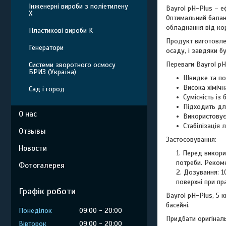
Інженерні вироби з поліетилену
Bayrol pH-Plus – е
Х
Оптимальний баланс
обладнання від кор
Пластикові вироби K
Продукт виготовле
Генератори
осаду, і завдяки 
Переваги Bayrol pH
Системи зворотного осмосу
БРИЗ (Україна)
Швидке та по
Висока хімічн
Сад і город
Сумісність із
Підходить для
О нас
Використовує
Стабілізація 
Отзывы
Застосовування:
Новости
Перед викорис
потреби. Реком
Фотогалерея
Дозування: 1
поверхні при пр
Графік роботи
Bayrol pH-Plus, 5 
басейні.
Понеділок
09:00
20:00
Придбати оригіналь
Вівторок
09:00
20:00