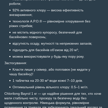
роботи;
92% активного хлору — висока ефективність
знезараження;
технологія A.P.O.® — рівномірне хлорування без
різких стрибків;
не містить мідного купоросу, безпечний для
басейнових поверхонь;
відсутність осаду, мутності та неприємних запахів;
підходить для басейнів об’ємом від 20 м³;
можна використовувати у будь-яку пору року.
Застосування:
Класти лише у скімер, або поплавок (не кидати у
чашу басейну)!
1 таблетка на 20-30 м³ води кожні 7–10 днів.
Оптимальний рівень вільного хлору: 0.5–1 мг/л.
Chlorilong Bayrol 1 кг — це надійне рішення для тих, хто хоче
мати стабільно чисту, прозору та безпечну воду без
щоденного контролю. Німецька формула, рівномірне
розчинення та тривала дія забезпечують ідеальний догляд за