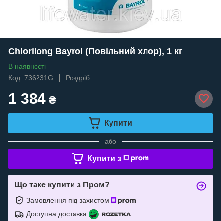
Chlorilong Bayrol (Повільний хлор), 1 кг
В наявності
Код: 736231G
Роздріб
1 384
₴
Купити
або
Купити з
Що таке купити з Пром?
Замовлення під захистом
Доступна доставка