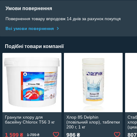
Умови повернення
Повернення товару впродовж 14 днів за рахунок покупця
Всі умови повернення
Подібні товари компанії
Гранули хлору для
Хлор 85 Delphin
Стаб
басейну Chlorox T56 3 кг
(повільний хлор), таблетки
хлор
200 г, 1 кг
(циа
акти
1 599
986
807
₴
₴
1 799 ₴