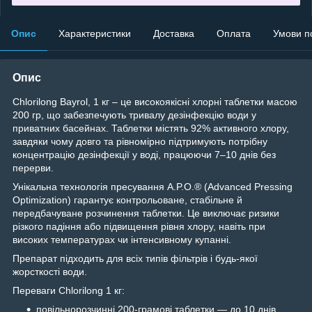
Опис
Характеристики
Доставка
Оплата
Умови п
Опис
Chlorilong Bayrol, 1 кг – це високоякісні хлорні таблетки масою
200 гр, що забезпечують тривалу дезінфекцію води у
приватних басейнах. Таблетки містять 92% активного хлору,
завдяки чому довго та рівномірно підтримують потрібну
концентрацію дезінфекції у воді, працюючи 7–10 днів без
перерви.
Унікальна технологія пресування A.P.O.® (Advanced Pressing
Optimization) гарантує контрольоване, стабільне й
передбачуване розчинення таблетки. Це виключає ризики
різкого падіння або підвищення рівня хлору, навіть при
високих температурах чи інтенсивному купанні.
Препарат підходить для всіх типів фільтрів і будь-якої
жорсткості води.
Переваги Chlorilong 1 кг:
повільнорозчинні 200-грамові таблетки — до 10 днів