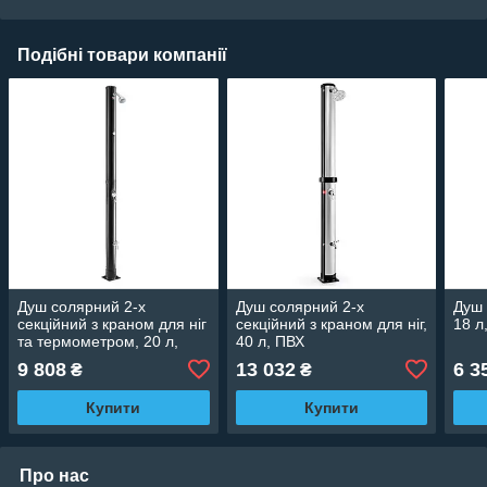
Подібні товари компанії
Душ солярний 2-х
Душ солярний 2-х
Душ 
секційний з краном для ніг
секційний з краном для ніг,
18 л
та термометром, 20 л,
40 л, ПВХ
ПВХ
9 808
13 032
6 3
₴
₴
Купити
Купити
Про нас