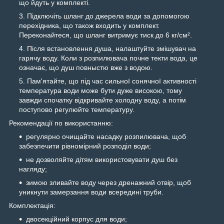
що йдуть у комплекті.
Підключіть шланг до джерела води за допомогою
перехідника, що також входить у комплект.
Переконайтеся, що шланг витримує тиск до 6 кг/см².
Після встановлення душа, налаштуйте змішувач на
гарячу воду. Коли з розпилювача почне текти вода, це
означає, що душ повныстю вже з водою.
Пам'ятайте, що під час сильної сонячної активності
температура води може бути дуже високою, тому
завжди спочатку відкривайте холодну воду, а потім
поступово регулюйте температуру.
Рекомендації по використанню:
регулярно очищайте насадку розпилювача, щоб
забезпечити рівномірний розподіл води;
не дозволяйте дітям використовувати душ без
нагляду;
зимою зливайте воду через дренажний отвір, щоб
уникнути замерзання води всередині труби.
Комплектація:
двосекційний корпус для води;