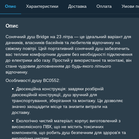
Опис
Характеристики
Доставка
Оплата
Умови п
Опис
Сонячний душ Bridge на 23 літра — це ідеальний варіант для
дачників, власників басейнів та любителів відпочинку на
свіжому повітрі. Цей портативний сонячний душ забезпечить
вас теплим комфортним душем без необхідності підключення
до електрики або газу. Простий у використанні та монтажі, він
стане чудовим доповненням до будь-якого літнього
відпочинку.
Особливості душу BC0552:
Двосекційна конструкція: завдяки розбірній
двосекційній конструкції, душ зручний для
транспортування, зберігання та монтажу. Це дозволяє
значно заощадити місце та знизити витрати на
доставку.
Екологічно чистий матеріал: корпус виготовлений з
високоякісного ПВХ, що не містить токсичних
компонентів, що робить душ безпечним для здоров’я та
екологічно чистим.