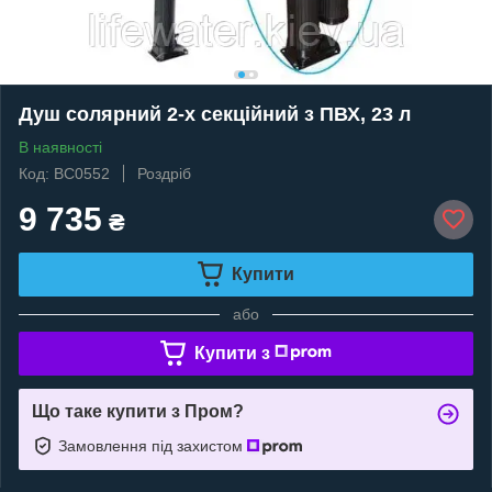
Душ солярний 2-х секційний з ПВХ, 23 л
В наявності
Код: BC0552
Роздріб
9 735
₴
Купити
або
Купити з
Що таке купити з Пром?
Замовлення під захистом