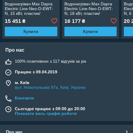
Водонагрівач Max Dapra
Водонагрівач Max Dapra
Водо
Electric Line-Neo-D-EWT-
Electric Line-Neo-D-EWT-
Elec
N, 15 кВт, пластик/
N, 18 кВт, пластик/
N, 6
нерж.сталь
нерж.сталь
15 451
16 177
20 
₴
₴
Купити
Купити
Про нас
100% позитивних з 117 відгуків за рік
Працює з 09.04.2019
м. Київ
вул. Новопольова 97а, Київ, Україна
Контакти
Сьогодні працює з 09:00 до 20:00
Показати весь графік роботи
Про нас