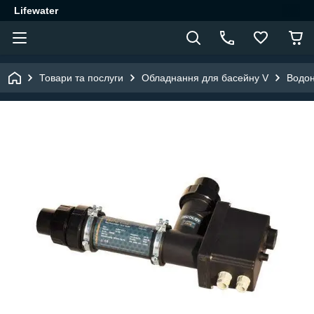
Lifewater
Товари та послуги
Обладнання для басейну V
Водон