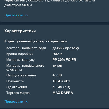
через систему обхідного з'єднання за допомогою муфти
діаметром 50 мм.
Приховати
Характеристики
Користувальницькі характеристики
Контроль наявності води
датчик протоку
Країна-виробник
Італія
Матеріал корпусу
PP 30% FG.FR
Матеріал нагрівального
титан
елемента
Напруга живлення
400 В
Потужність
18 кВт кВт
Підключення
50 мм (КВ)
Торгова марка
MAX DAPRA
Приховати